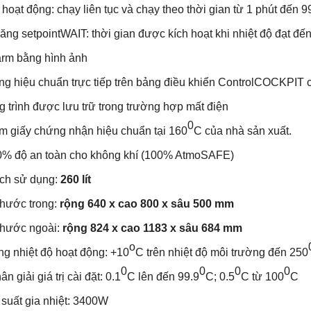
ạt động: chạy liên tục và chạy theo thời gian từ 1 phút đến 9
 setpointWAIT: thời gian được kích hoạt khi nhiệt độ đạt đến 
m bằng hình ảnh
hiệu chuẩn trực tiếp trên bảng điều khiển ControlCOCKPIT cho
rình được lưu trữ trong trường hợp mất điện
0
giấy chứng nhận hiệu chuẩn tại 160
C của nhà sản xuất.
 độ an toàn cho không khí (100% AtmoSAFE)
h sử dụng:
260 lít
ước trong:
rộng 640 x cao 800 x sâu 500 mm
ước ngoài:
rộng 824 x cao 1183 x sâu 684 mm
o
hiệt độ hoạt động: +10
C trên nhiệt độ môi trường đến 250
0
0
0
0
iải giá trị cài đặt: 0.1
C lên đến 99.9
C; 0.5
C từ 100
C
ất gia nhiệt: 3400W