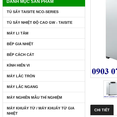
DANH MỤC SẢN PHẨM
TỦ SẤY TAISITE NCO-SERIES
TỦ SẤY NHIỆT ĐỘ CAO GW - TAISITE
MÁY LI TÂM
BẾP GIA NHIỆT
BẾP CÁCH CÁT
KÍNH HIỂN VI
MÁY LẮC TRÒN
MÁY LẮC NGANG
MÁY NGHIỀN MẪU THÍ NGHIỆM
MÁY KHUẤY TỪ / MÁY KHUẤY TỪ GIA
CHI TIẾT
NHIỆT