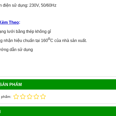
iện sử dụng: 230V, 50/60Hz
Kèm Theo
:
ạng lưới bằng thép không gỉ
o
g nhận hiệu chuẩn tại 160
C của nhà sản xuất.
hướng dẫn sử dụng
 SẢN PHẨM
n phẩm:
N