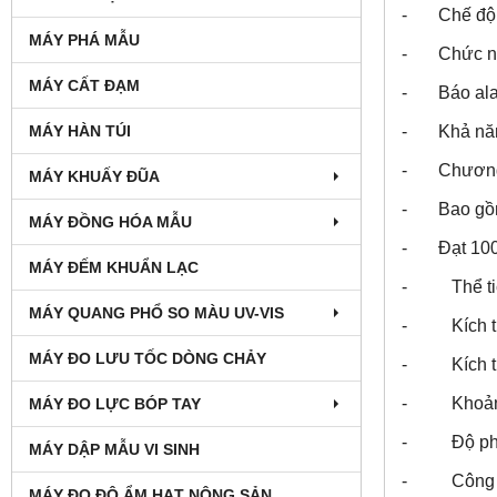
- Chế độ ho
MÁY PHÁ MẪU
- Chức năng
MÁY CẤT ĐẠM
- Báo alar
MÁY HÀN TÚI
- Khả năng 
- Chương t
MÁY KHUẤY ĐŨA
- Bao gồm 
MÁY ĐỒNG HÓA MẪU
- Đạt 100%
MÁY ĐẾM KHUẨN LẠC
- Thể tic
MÁY QUANG PHỔ SO MÀU UV-VIS
- Kích th
MÁY ĐO LƯU TỐC DÒNG CHẢY
- Kích th
- Khoảng n
MÁY ĐO LỰC BÓP TAY
- Độ phân g
MÁY DẬP MẪU VI SINH
- Công su
MÁY ĐO ĐỘ ẨM HẠT NÔNG SẢN