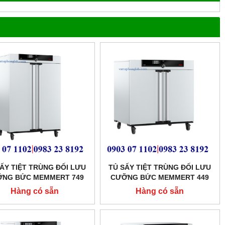
ẤY TIỆT TRÙNG ĐỐI LƯU
TỦ SẤY TIỆT TRÙNG ĐỐI LƯU
NG BỨC MEMMERT 749
CƯỠNG BỨC MEMMERT 449
LÍT MODEL:SF750
LÍT MODEL: SF450
Hàng có sẵn
Hàng có sẵn