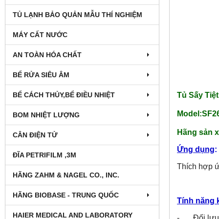
TỦ LẠNH BẢO QUẢN MẪU THÍ NGHIỆM
MÁY CẤT NƯỚC
AN TOÀN HÓA CHẤT
BỂ RỬA SIÊU ÂM
BỂ CÁCH THỦY,BỂ ĐIỀU NHIỆT
Tủ Sấy Tiệ
Model:SF2
BOM NHIỆT LƯỢNG
Hãng sản x
CÂN ĐIỆN TỬ
Ứng dụng
:
ĐĨA PETRIFILM ,3M
Thích hợp ứ
HÃNG ZAHM & NAGEL CO., INC.
HÃNG BIOBASE - TRUNG QUỐC
Tính năng 
HAIER MEDICAL AND LABORATORY
- Đối lưu 