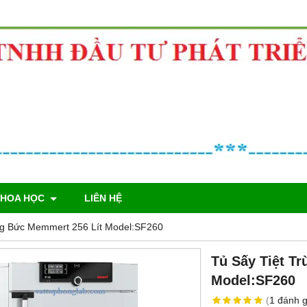
KHOA HỌC
LIÊN HỆ
ng Bức Memmert 256 Lít Model:SF260
Tủ Sấy Tiệt T
Model:SF260
(
1
đánh g