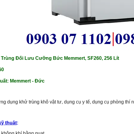
t Trùng Đối Lưu Cưỡng Bức Memmert, SF260, 256 Lít
60
uất:
Memmert - Đức
ng dụng khử trùng khô vật tư, dụng cụ y tế, dụng cụ phòng thí 
kỹ thuât
:
không khí bằng quạt