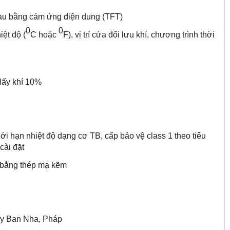
màu bằng cảm ứng điện dung (TFT)
0
0
ệt độ (
C hoặc
F), vị trí cửa đối lưu khí, chương trình thời
lấy khí 10%
i hạn nhiệt độ dạng cơ TB, cấp bảo vệ class 1 theo tiêu
cài đặt
u bằng thép mạ kẽm
ây Ban Nha, Pháp