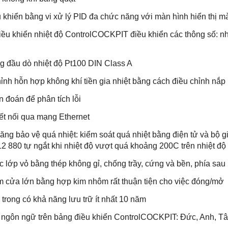
hiển bằng vi xử lý PID đa chức năng với màn hình hiển thị 
 khiển nhiệt độ ControlCOCKPIT điều khiển các thông số: nhi
đầu dò nhiệt độ Pt100 DIN Class A
h hỗn hợp không khí tiền gia nhiệt bằng cách điều chỉnh nắp 
đoán để phân tích lỗi
 nối qua mạng Ethernet
 bảo vệ quá nhiệt: kiểm soát quá nhiệt bằng điện tử và bộ giớ
2 880 tự ngắt khi nhiệt độ vượt quá khoảng 200C trên nhiệt độ 
lớp vỏ bằng thép không gỉ, chống trầy, cứng và bền, phía sa
cửa lớn bằng hợp kim nhôm rất thuận tiện cho việc đóng/mở
ong có khả năng lưu trữ ít nhất 10 năm
ngôn ngữ trên bảng điều khiển ControlCOCKPIT: Đức, Anh, T