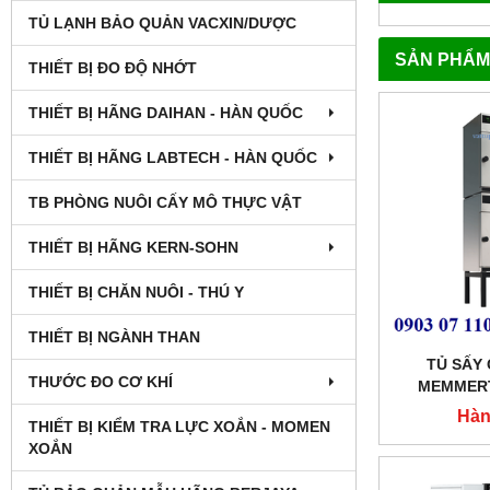
TỦ LẠNH BẢO QUẢN VACXIN/DƯỢC
SẢN PHẨM
THIẾT BỊ ĐO ĐỘ NHỚT
THIẾT BỊ HÃNG DAIHAN - HÀN QUỐC
THIẾT BỊ HÃNG LABTECH - HÀN QUỐC
TB PHÒNG NUÔI CẤY MÔ THỰC VẬT
THIẾT BỊ HÃNG KERN-SOHN
THIẾT BỊ CHĂN NUÔI - THÚ Y
THIẾT BỊ NGÀNH THAN
TỦ SẤY
THƯỚC ĐO CƠ KHÍ
MEMMERT
Hàn
THIẾT BỊ KIỂM TRA LỰC XOẮN - MOMEN
XOẮN