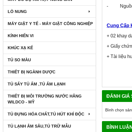
- Nguồn đ
LÒ NUNG
MÁY GIẶT Y TẾ - MÁY GIẶT CÔNG NGHIỆP
Cung Cấp 
KÍNH HIỂN VI
+ 02 khay d
+ Giấy chứn
KHÚC XẠ KẾ
+ Tài liệu 
TỦ SO MÀU
THIẾT BỊ NGÀNH DƯỢC
TỦ SẤY TỦ ẤM ,TỦ ẤM LẠNH
ĐÁNH GIÁ
THIẾT BỊ MÔI TRƯỜNG NƯỚC HÃNG
WILDCO - MỸ
Bình chọn sả
TỦ ĐỰNG HÓA CHẤT,TỦ HÚT KHÍ ĐỘC
TỦ LẠNH ÂM SÂU,TỦ TRỮ MẪU
BÌNH LUẬ