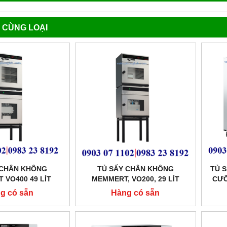
 CÙNG LOẠI
 CHÂN KHÔNG
TỦ SẤY CHÂN KHÔNG
TỦ S
 VO400 49 LÍT
MEMMERT, VO200, 29 LÍT
CƯỠ
g có sẵn
Hàng có sẵn