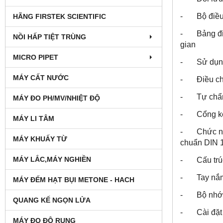
- Bộ điều k
HÃNG FIRSTEK SCIENTIFIC
- Bảng điều
NỒI HẤP TIỆT TRÙNG
gian
MICRO PIPET
- Sử dụng 
MÁY CẤT NƯỚC
- Điều chỉn
- Tự chẩn 
MÁY ĐO PH/MV/NHIỆT ĐỘ
- Cổng kết
MÁY LI TÂM
- Chức năng
MÁY KHUẤY TỪ
chuẩn DIN 1
MÁY LẮC,MÁY NGHIỀN
- Cấu trúc 
- Tay nắm 
MÁY ĐẾM HẠT BỤI METONE - HACH
- Bộ nhớ tr
QUANG KẾ NGỌN LỬA
- Cài đặt 
MÁY ĐO ĐỘ RUNG