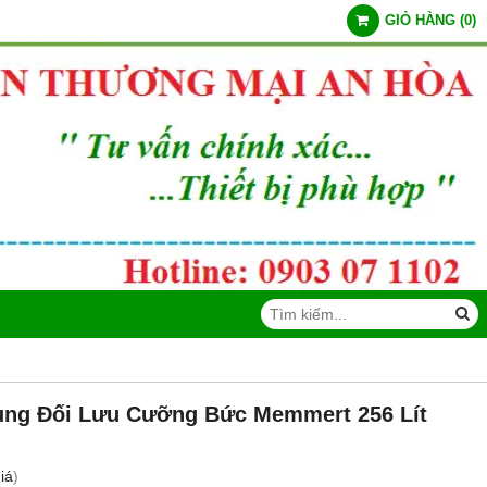
GIỎ HÀNG
(
0
)
rùng Đối Lưu Cưỡng Bức Memmert 256 Lít
iá
)