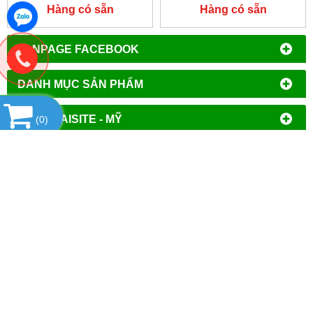
Hàng có sẵn
Hàng có sẵn
FANPAGE FACEBOOK
DANH MỤC SẢN PHẨM
HÃNG TAISITE - MỸ
(
0
)
SẢN PHẨM NỔI BẬT
HỔ TRỢ TRỰC TUYẾN
THỐNG KÊ
CÔNG TY TNHH ĐẦU TƯ PHÁT TRIỂN
THƯƠNG MẠI AN HÒA
MST
: 0106644389