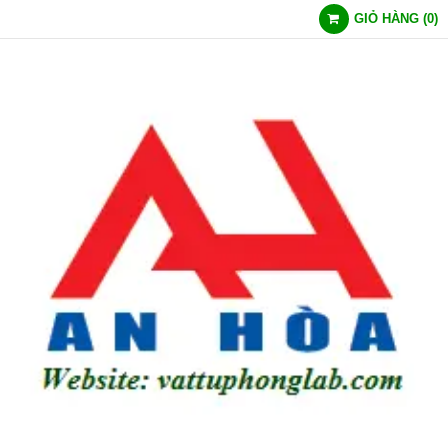
GIỎ HÀNG
(
0
)