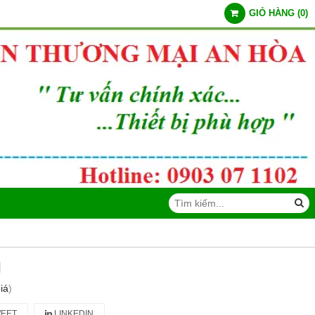
GIỎ HÀNG
(
0
)
l
iá
)
EET
LINKEDIN