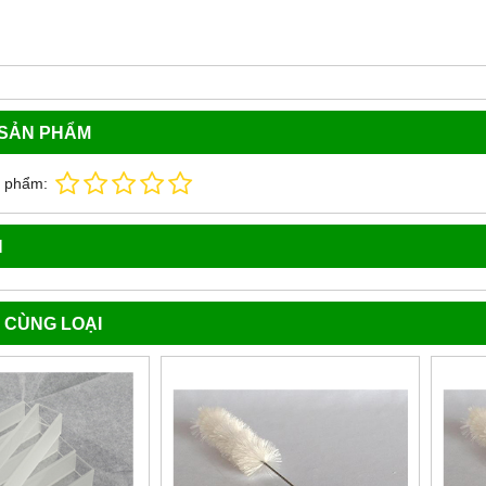
 SẢN PHẨM
n phẩm:
N
 CÙNG LOẠI