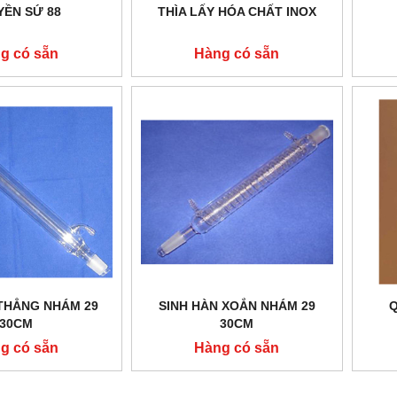
YỀN SỨ 88
THÌA LẤY HÓA CHẤT INOX
g có sẵn
Hàng có sẵn
 THẲNG NHÁM 29
SINH HÀN XOẮN NHÁM 29
Q
30CM
30CM
g có sẵn
Hàng có sẵn