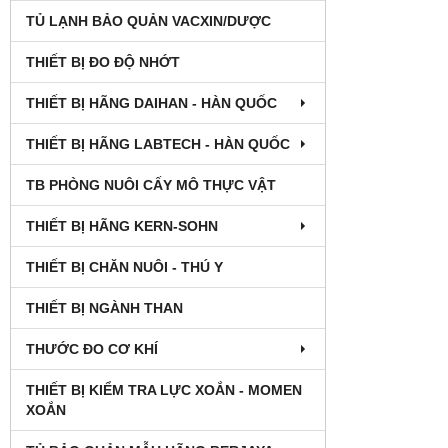
TỦ LẠNH BẢO QUẢN VACXIN/DƯỢC
THIẾT BỊ ĐO ĐỘ NHỚT
THIẾT BỊ HÃNG DAIHAN - HÀN QUỐC
THIẾT BỊ HÃNG LABTECH - HÀN QUỐC
TB PHÒNG NUÔI CẤY MÔ THỰC VẬT
THIẾT BỊ HÃNG KERN-SOHN
THIẾT BỊ CHĂN NUÔI - THÚ Y
THIẾT BỊ NGÀNH THAN
THƯỚC ĐO CƠ KHÍ
THIẾT BỊ KIỂM TRA LỰC XOẮN - MOMEN
XOẮN