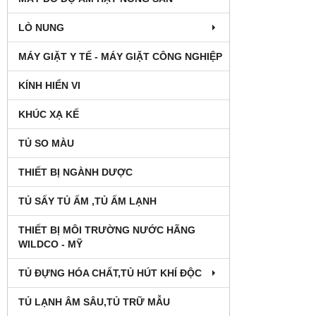
LÒ NUNG
MÁY GIẶT Y TẾ - MÁY GIẶT CÔNG NGHIỆP
KÍNH HIỂN VI
KHÚC XẠ KẾ
TỦ SO MÀU
THIẾT BỊ NGÀNH DƯỢC
TỦ SẤY TỦ ẤM ,TỦ ẤM LẠNH
THIẾT BỊ MÔI TRƯỜNG NƯỚC HÃNG
WILDCO - MỸ
TỦ ĐỰNG HÓA CHẤT,TỦ HÚT KHÍ ĐỘC
TỦ LẠNH ÂM SÂU,TỦ TRỮ MẪU