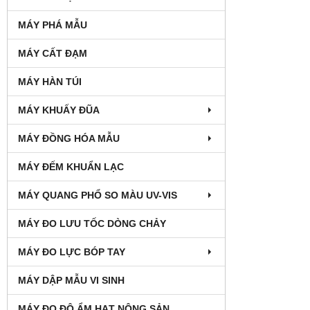
MÁY PHÁ MẪU
MÁY CẤT ĐẠM
MÁY HÀN TÚI
MÁY KHUẤY ĐŨA
MÁY ĐỒNG HÓA MẪU
MÁY ĐẾM KHUẨN LẠC
MÁY QUANG PHỔ SO MÀU UV-VIS
MÁY ĐO LƯU TỐC DÒNG CHẢY
MÁY ĐO LỰC BÓP TAY
MÁY DẬP MẪU VI SINH
MÁY ĐO ĐỘ ẨM HẠT NÔNG SẢN