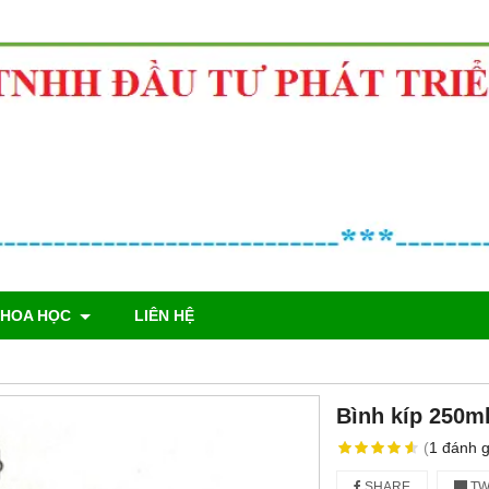
KHOA HỌC
LIÊN HỆ
Bình kíp 250m
(
1
đánh g
SHARE
TW