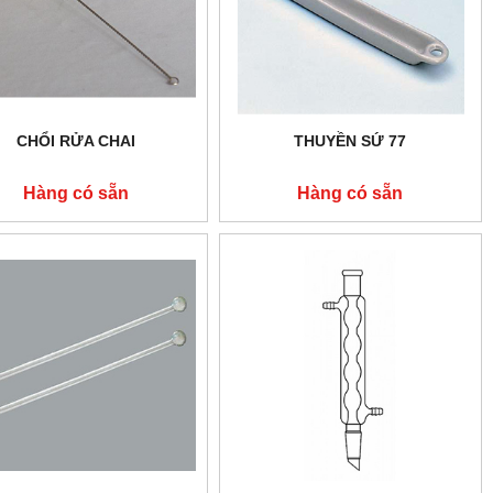
CHỔI RỬA CHAI
THUYỀN SỨ 77
Hàng có sẵn
Hàng có sẵn