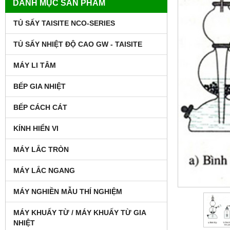
DANH MỤC SẢN PHẨM
TỦ SẤY TAISITE NCO-SERIES
TỦ SẤY NHIỆT ĐỘ CAO GW - TAISITE
MÁY LI TÂM
BẾP GIA NHIỆT
BẾP CÁCH CÁT
KÍNH HIỂN VI
MÁY LẮC TRÒN
MÁY LẮC NGANG
MÁY NGHIỀN MẪU THÍ NGHIỆM
MÁY KHUẤY TỪ / MÁY KHUẤY TỪ GIA
NHIỆT