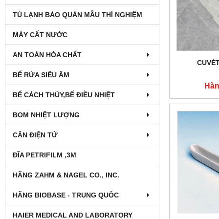
TỦ LẠNH BẢO QUẢN MẪU THÍ NGHIỆM
MÁY CẤT NƯỚC
AN TOÀN HÓA CHẤT
CUVÉT
BỂ RỬA SIÊU ÂM
Hàn
BỂ CÁCH THỦY,BỂ ĐIỀU NHIỆT
BOM NHIỆT LƯỢNG
CÂN ĐIỆN TỬ
ĐĨA PETRIFILM ,3M
HÃNG ZAHM & NAGEL CO., INC.
HÃNG BIOBASE - TRUNG QUỐC
HAIER MEDICAL AND LABORATORY