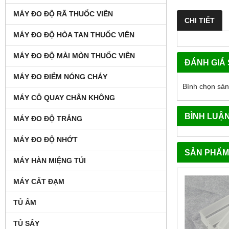
MÁY ĐO ĐỘ RÃ THUỐC VIÊN
CHI TIẾT
MÁY ĐO ĐỘ HÒA TAN THUỐC VIÊN
MÁY ĐO ĐỘ MÀI MÒN THUỐC VIÊN
ĐÁNH GIÁ
MÁY ĐO ĐIỂM NÓNG CHÁY
Bình chọn sả
MÁY CÔ QUAY CHÂN KHÔNG
BÌNH LUẬ
MÁY ĐO ĐỘ TRẮNG
MÁY ĐO ĐỘ NHỚT
SẢN PHẨM
MÁY HÀN MIỆNG TÚI
MÁY CẤT ĐẠM
TỦ ẤM
TỦ SẤY