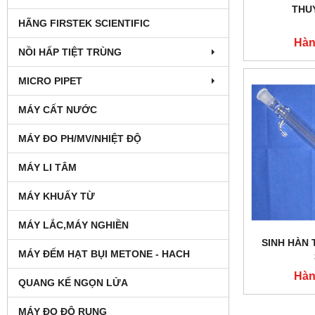
THU
HÃNG FIRSTEK SCIENTIFIC
Hàn
NỒI HẤP TIỆT TRÙNG
MICRO PIPET
MÁY CẤT NƯỚC
MÁY ĐO PH/MV/NHIỆT ĐỘ
MÁY LI TÂM
MÁY KHUẤY TỪ
MÁY LẮC,MÁY NGHIỀN
SINH HÀN
MÁY ĐẾM HẠT BỤI METONE - HACH
Hàn
QUANG KẾ NGỌN LỬA
MÁY ĐO ĐỘ RUNG