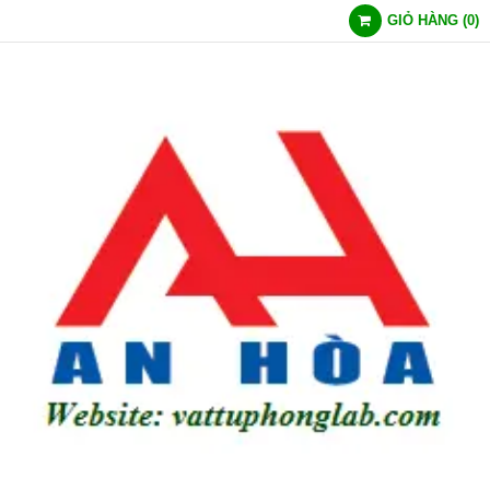
GIỎ HÀNG
(
0
)