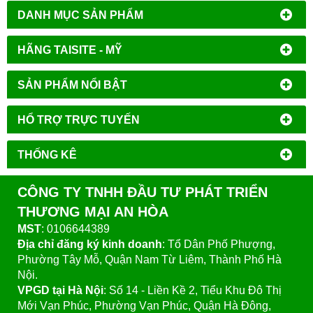
DANH MỤC SẢN PHẨM
HÃNG TAISITE - MỸ
SẢN PHẨM NỔI BẬT
HỔ TRỢ TRỰC TUYẾN
THỐNG KÊ
CÔNG TY TNHH ĐẦU TƯ PHÁT TRIỂN
THƯƠNG MẠI AN HÒA
MST
: 0106644389
Địa chỉ đăng ký kinh doanh
: Tổ Dân Phố Phượng,
Phường Tây Mỗ, Quận Nam Từ Liêm, Thành Phố Hà
Nội.
VPGD tại Hà Nội
:
Số 14 - Liền Kề 2, Tiểu Khu Đô Thị
Mới Vạn Phúc, Phường Vạn Phúc, Quận Hà Đông,