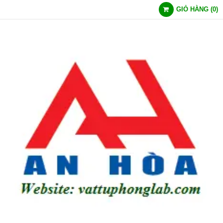
GIỎ HÀNG
(
0
)