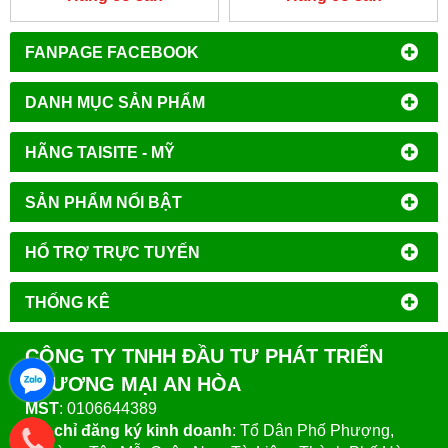
FANPAGE FACEBOOK
DANH MỤC SẢN PHẨM
HÃNG TAISITE - MỸ
SẢN PHẨM NỔI BẬT
HỔ TRỢ TRỰC TUYẾN
THỐNG KÊ
CÔNG TY TNHH ĐẦU TƯ PHÁT TRIỂN
THƯƠNG MẠI AN HÒA
MST
: 0106644389
Địa chỉ đăng ký kinh doanh
: Tổ Dân Phố Phượng,