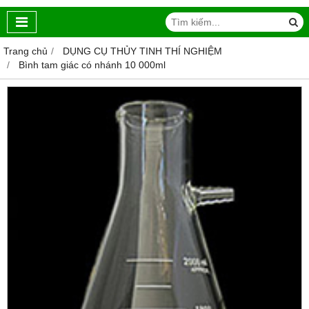
Trang chủ
DỤNG CỤ THỦY TINH THÍ NGHIỆM
Bình tam giác có nhánh 10 000ml