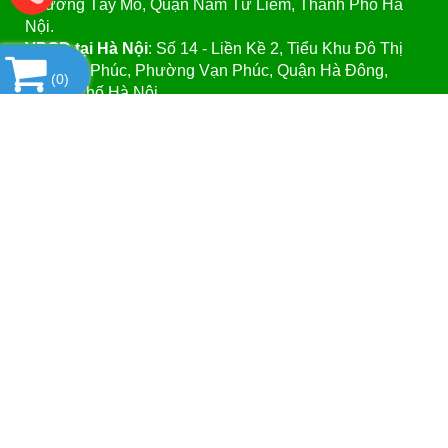
Phường Tây Mỗ, Quận Nam Từ Liêm, Thành Phố Hà
Nội.
VPGD tại Hà Nội
:
Số 14 - Liền Kề 2, Tiểu Khu Đô Thị
Mới Vạn Phúc, Phường Vạn Phúc, Quận Hà Đông,
(
0
)
Thành Phố Hà Nội.
VPGD tại TP.Hồ Chí Minh:
Số 39 - Đường Số 37, Khu
Phố 8, Phường Linh Đông, Quận Thủ Đức, Thành Phố
Hồ Chí Minh
Website
:https://vattuphonglab.vn
Email
: vattuphonglab@gmail.com
Hotline: Mr.Đăng - 0903.07.1102
SẢN PHẨM
Copyright© 2021
Designed By
GianHangVN