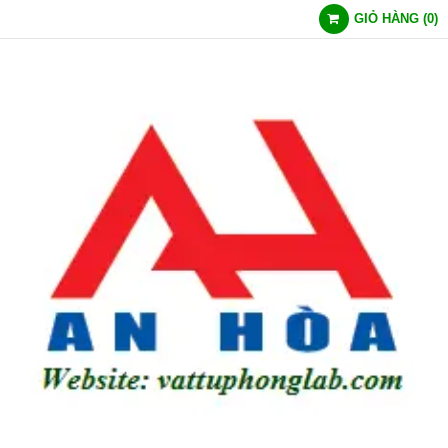
GIỎ HÀNG
(
0
)