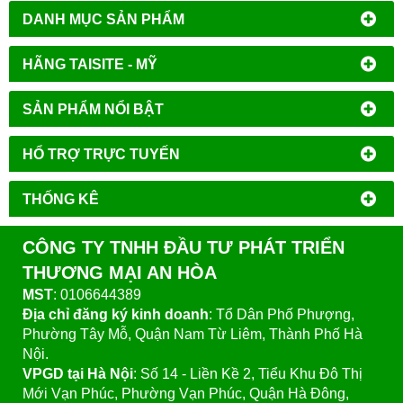
DANH MỤC SẢN PHẨM
HÃNG TAISITE - MỸ
SẢN PHẨM NỔI BẬT
HỔ TRỢ TRỰC TUYẾN
THỐNG KÊ
CÔNG TY TNHH ĐẦU TƯ PHÁT TRIỂN
THƯƠNG MẠI AN HÒA
MST
: 0106644389
Địa chỉ đăng ký kinh doanh
: Tổ Dân Phố Phượng,
Phường Tây Mỗ, Quận Nam Từ Liêm, Thành Phố Hà
Nội.
VPGD tại Hà Nội
:
Số 14 - Liền Kề 2, Tiểu Khu Đô Thị
Mới Vạn Phúc, Phường Vạn Phúc, Quận Hà Đông,