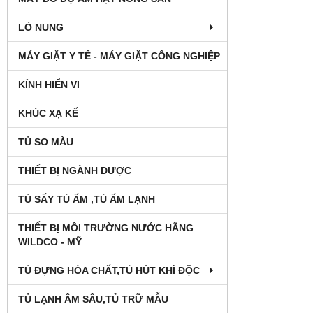
LÒ NUNG
MÁY GIẶT Y TẾ - MÁY GIẶT CÔNG NGHIỆP
KÍNH HIỂN VI
KHÚC XẠ KẾ
TỦ SO MÀU
THIẾT BỊ NGÀNH DƯỢC
TỦ SẤY TỦ ẤM ,TỦ ẤM LẠNH
THIẾT BỊ MÔI TRƯỜNG NƯỚC HÃNG
WILDCO - MỸ
TỦ ĐỰNG HÓA CHẤT,TỦ HÚT KHÍ ĐỘC
TỦ LẠNH ÂM SÂU,TỦ TRỮ MẪU