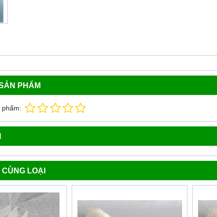
 SẢN PHẨM
n phẩm:
N
 CÙNG LOẠI