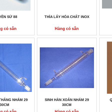
YỀN SỨ 88
THÌA LẤY HÓA CHẤT INOX
g có sẵn
Hàng có sẵn
 THẲNG NHÁM 29
SINH HÀN XOẮN NHÁM 29
Q
30CM
30CM
g có sẵn
Hàng có sẵn