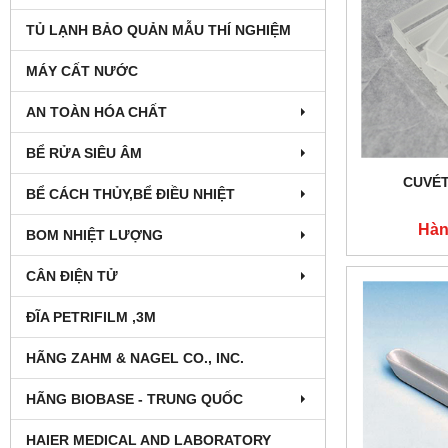
TỦ LẠNH BẢO QUẢN MẪU THÍ NGHIỆM
MÁY CẤT NƯỚC
AN TOÀN HÓA CHẤT
BỂ RỬA SIÊU ÂM
CUVÉT
BỂ CÁCH THỦY,BỂ ĐIỀU NHIỆT
Hàn
BOM NHIỆT LƯỢNG
CÂN ĐIỆN TỬ
ĐĨA PETRIFILM ,3M
HÃNG ZAHM & NAGEL CO., INC.
HÃNG BIOBASE - TRUNG QUỐC
HAIER MEDICAL AND LABORATORY