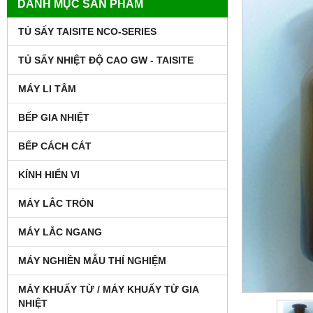
DANH MỤC SẢN PHẨM
TỦ SẤY TAISITE NCO-SERIES
TỦ SẤY NHIỆT ĐỘ CAO GW - TAISITE
MÁY LI TÂM
BẾP GIA NHIỆT
BẾP CÁCH CÁT
KÍNH HIỂN VI
MÁY LẮC TRÒN
MÁY LẮC NGANG
MÁY NGHIỀN MẪU THÍ NGHIỆM
MÁY KHUẤY TỪ / MÁY KHUẤY TỪ GIA
NHIỆT