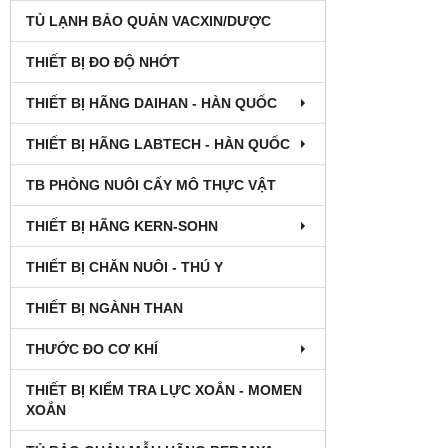
TỦ LẠNH BẢO QUẢN VACXIN/DƯỢC
THIẾT BỊ ĐO ĐỘ NHỚT
THIẾT BỊ HÃNG DAIHAN - HÀN QUỐC
THIẾT BỊ HÃNG LABTECH - HÀN QUỐC
TB PHÒNG NUÔI CẤY MÔ THỰC VẬT
THIẾT BỊ HÃNG KERN-SOHN
THIẾT BỊ CHĂN NUÔI - THÚ Y
THIẾT BỊ NGÀNH THAN
THƯỚC ĐO CƠ KHÍ
THIẾT BỊ KIỂM TRA LỰC XOẮN - MOMEN
XOẮN