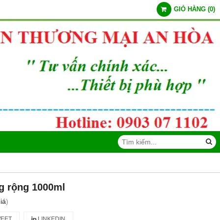
GIỎ HÀNG
(
0
)
g rộng 1000ml
iá
)
EET
LINKEDIN