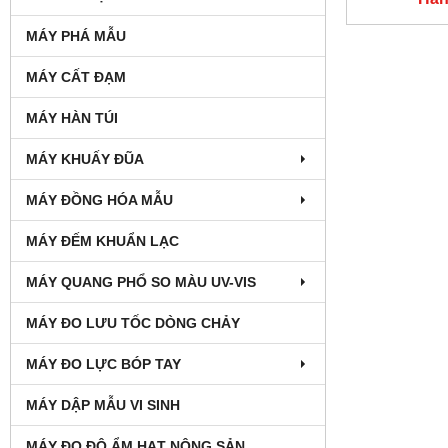
MÁY PHÁ MẪU
MÁY CẤT ĐẠM
MÁY HÀN TÚI
MÁY KHUẤY ĐŨA
MÁY ĐỒNG HÓA MẪU
MÁY ĐẾM KHUẨN LẠC
MÁY QUANG PHỔ SO MÀU UV-VIS
MÁY ĐO LƯU TỐC DÒNG CHẢY
MÁY ĐO LỰC BÓP TAY
MÁY DẬP MẪU VI SINH
MÁY ĐO ĐỘ ẨM HẠT NÔNG SẢN