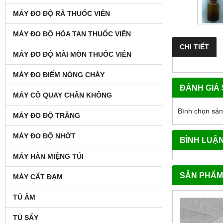
MÁY ĐO ĐỘ RÃ THUỐC VIÊN
MÁY ĐO ĐỘ HÒA TAN THUỐC VIÊN
CHI TIẾT
MÁY ĐO ĐỘ MÀI MÒN THUỐC VIÊN
MÁY ĐO ĐIỂM NÓNG CHÁY
ĐÁNH GIÁ
MÁY CÔ QUAY CHÂN KHÔNG
Bình chọn sả
MÁY ĐO ĐỘ TRẮNG
MÁY ĐO ĐỘ NHỚT
BÌNH LUẬ
MÁY HÀN MIỆNG TÚI
SẢN PHẨM
MÁY CẤT ĐẠM
TỦ ẤM
TỦ SẤY