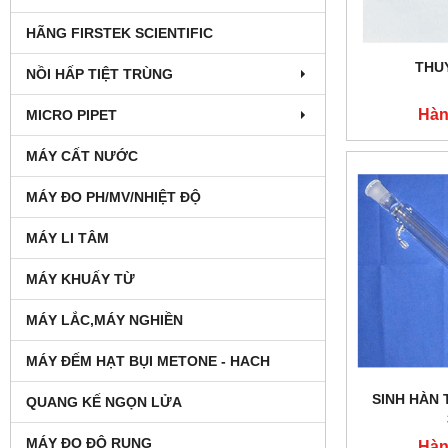
HÃNG FIRSTEK SCIENTIFIC
THU
NỒI HẤP TIỆT TRÙNG
Hàn
MICRO PIPET
MÁY CẤT NƯỚC
MÁY ĐO PH/MV/NHIỆT ĐỘ
MÁY LI TÂM
MÁY KHUẤY TỪ
MÁY LẮC,MÁY NGHIỀN
MÁY ĐẾM HẠT BỤI METONE - HACH
SINH HÀN
QUANG KẾ NGỌN LỬA
MÁY ĐO ĐỘ RUNG
Hàn