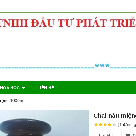
KHOA HỌC
LIÊN HỆ
 rộng 1000ml
Chai nâu miện
(
1
đánh g
SHARE
TW