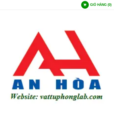
GIỎ HÀNG
(
0
)