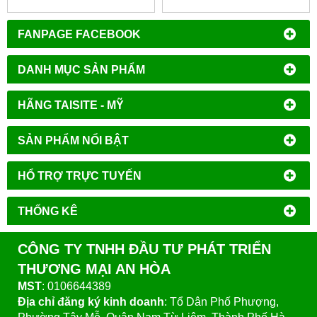
FANPAGE FACEBOOK
DANH MỤC SẢN PHẨM
HÃNG TAISITE - MỸ
SẢN PHẨM NỔI BẬT
HỔ TRỢ TRỰC TUYẾN
THỐNG KÊ
CÔNG TY TNHH ĐẦU TƯ PHÁT TRIỂN
THƯƠNG MẠI AN HÒA
MST
: 0106644389
Địa chỉ đăng ký kinh doanh
: Tổ Dân Phố Phượng,