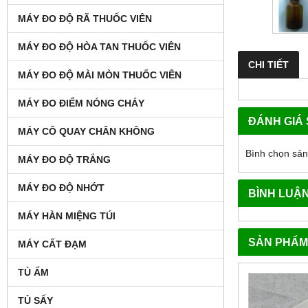
MÁY ĐO ĐỘ RÃ THUỐC VIÊN
MÁY ĐO ĐỘ HÒA TAN THUỐC VIÊN
CHI TIẾT
MÁY ĐO ĐỘ MÀI MÒN THUỐC VIÊN
MÁY ĐO ĐIỂM NÓNG CHÁY
ĐÁNH GIÁ
MÁY CÔ QUAY CHÂN KHÔNG
Bình chọn sả
MÁY ĐO ĐỘ TRẮNG
MÁY ĐO ĐỘ NHỚT
BÌNH LUẬ
MÁY HÀN MIỆNG TÚI
SẢN PHẨM
MÁY CẤT ĐẠM
TỦ ẤM
TỦ SẤY