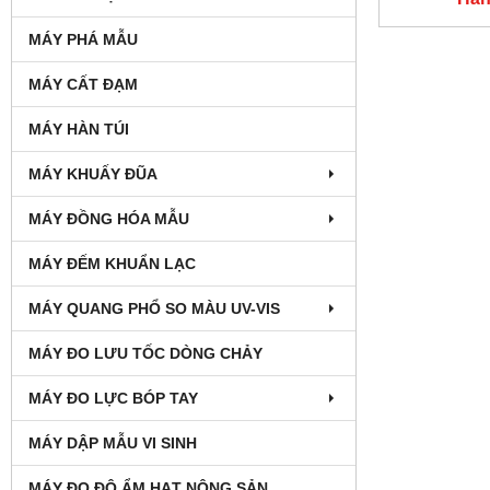
MÁY PHÁ MẪU
MÁY CẤT ĐẠM
MÁY HÀN TÚI
MÁY KHUẤY ĐŨA
MÁY ĐỒNG HÓA MẪU
MÁY ĐẾM KHUẨN LẠC
MÁY QUANG PHỔ SO MÀU UV-VIS
MÁY ĐO LƯU TỐC DÒNG CHẢY
MÁY ĐO LỰC BÓP TAY
MÁY DẬP MẪU VI SINH
MÁY ĐO ĐỘ ẨM HẠT NÔNG SẢN