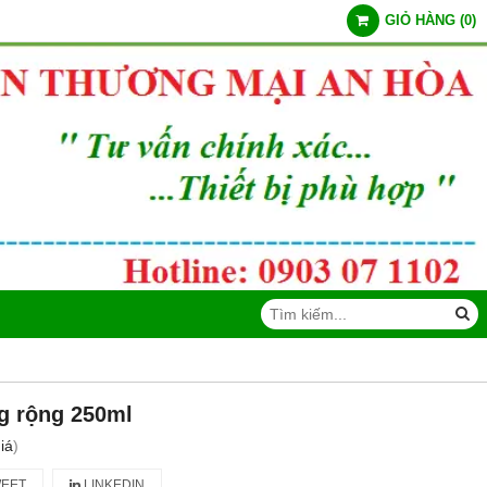
GIỎ HÀNG
(
0
)
g rộng 250ml
iá
)
EET
LINKEDIN