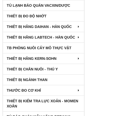
TỦ LẠNH BẢO QUẢN VACXIN/DƯỢC
THIẾT BỊ ĐO ĐỘ NHỚT
THIẾT BỊ HÃNG DAIHAN - HÀN QUỐC
THIẾT BỊ HÃNG LABTECH - HÀN QUỐC
TB PHÒNG NUÔI CẤY MÔ THỰC VẬT
THIẾT BỊ HÃNG KERN-SOHN
THIẾT BỊ CHĂN NUÔI - THÚ Y
THIẾT BỊ NGÀNH THAN
THƯỚC ĐO CƠ KHÍ
THIẾT BỊ KIỂM TRA LỰC XOẮN - MOMEN
XOẮN