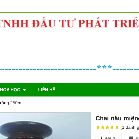
KHOA HỌC
LIÊN HỆ
 rộng 250ml
Chai nâu miện
(
1
đánh g
SHARE
TW