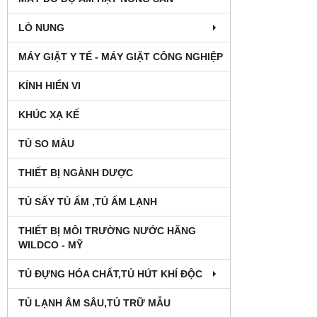
LÒ NUNG
MÁY GIẶT Y TẾ - MÁY GIẶT CÔNG NGHIỆP
KÍNH HIỂN VI
KHÚC XẠ KẾ
TỦ SO MÀU
THIẾT BỊ NGÀNH DƯỢC
TỦ SẤY TỦ ẤM ,TỦ ẤM LẠNH
THIẾT BỊ MÔI TRƯỜNG NƯỚC HÃNG
WILDCO - MỸ
TỦ ĐỰNG HÓA CHẤT,TỦ HÚT KHÍ ĐỘC
TỦ LẠNH ÂM SÂU,TỦ TRỮ MẪU