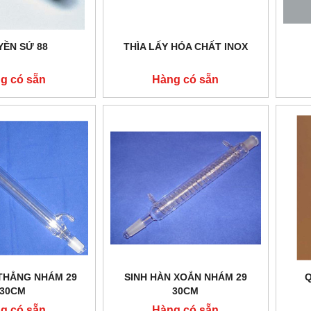
YỀN SỨ 88
THÌA LẤY HÓA CHẤT INOX
g có sẵn
Hàng có sẵn
 THẲNG NHÁM 29
SINH HÀN XOẮN NHÁM 29
Q
30CM
30CM
g có sẵn
Hàng có sẵn