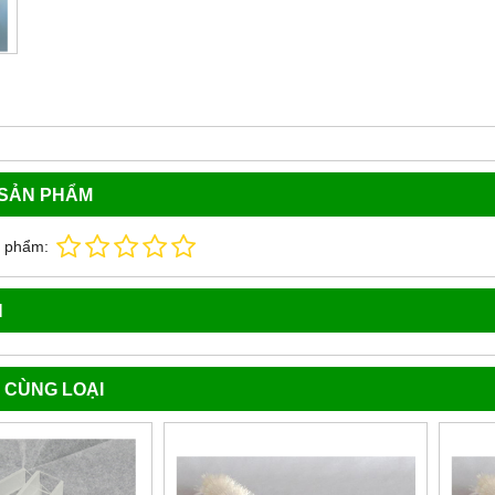
 SẢN PHẨM
n phẩm:
N
 CÙNG LOẠI