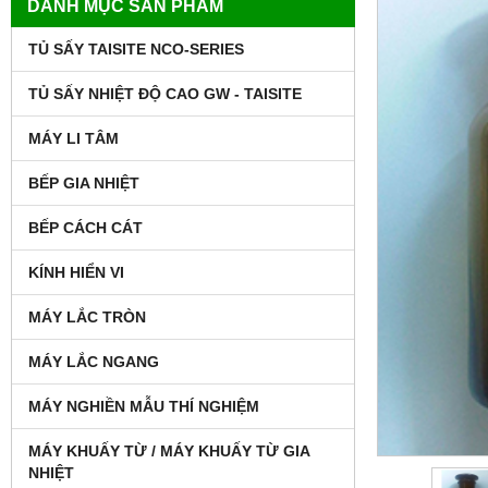
DANH MỤC SẢN PHẨM
TỦ SẤY TAISITE NCO-SERIES
TỦ SẤY NHIỆT ĐỘ CAO GW - TAISITE
MÁY LI TÂM
BẾP GIA NHIỆT
BẾP CÁCH CÁT
KÍNH HIỂN VI
MÁY LẮC TRÒN
MÁY LẮC NGANG
MÁY NGHIỀN MẪU THÍ NGHIỆM
MÁY KHUẤY TỪ / MÁY KHUẤY TỪ GIA
NHIỆT