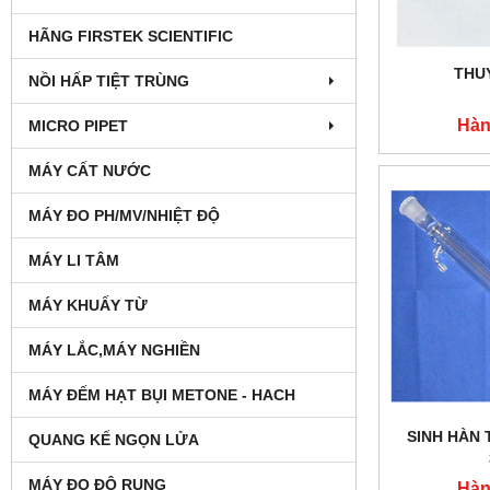
HÃNG FIRSTEK SCIENTIFIC
THU
NỒI HẤP TIỆT TRÙNG
Hàn
MICRO PIPET
MÁY CẤT NƯỚC
MÁY ĐO PH/MV/NHIỆT ĐỘ
MÁY LI TÂM
MÁY KHUẤY TỪ
MÁY LẮC,MÁY NGHIỀN
MÁY ĐẾM HẠT BỤI METONE - HACH
SINH HÀN
QUANG KẾ NGỌN LỬA
MÁY ĐO ĐỘ RUNG
Hàn