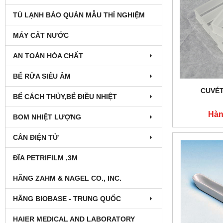
TỦ LẠNH BẢO QUẢN MẪU THÍ NGHIỆM
MÁY CẤT NƯỚC
AN TOÀN HÓA CHẤT
BỂ RỬA SIÊU ÂM
CUVÉT
BỂ CÁCH THỦY,BỂ ĐIỀU NHIỆT
Hàn
BOM NHIỆT LƯỢNG
CÂN ĐIỆN TỬ
ĐĨA PETRIFILM ,3M
HÃNG ZAHM & NAGEL CO., INC.
HÃNG BIOBASE - TRUNG QUỐC
HAIER MEDICAL AND LABORATORY