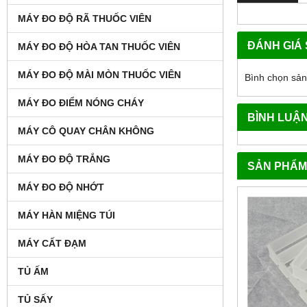
MÁY ĐO ĐỘ RÃ THUỐC VIÊN
ĐÁNH GIÁ
MÁY ĐO ĐỘ HÒA TAN THUỐC VIÊN
MÁY ĐO ĐỘ MÀI MÒN THUỐC VIÊN
Bình chọn sả
MÁY ĐO ĐIỂM NÓNG CHÁY
BÌNH LUẬ
MÁY CÔ QUAY CHÂN KHÔNG
MÁY ĐO ĐỘ TRẮNG
SẢN PHẨM
MÁY ĐO ĐỘ NHỚT
MÁY HÀN MIỆNG TÚI
MÁY CẤT ĐẠM
TỦ ẤM
TỦ SẤY