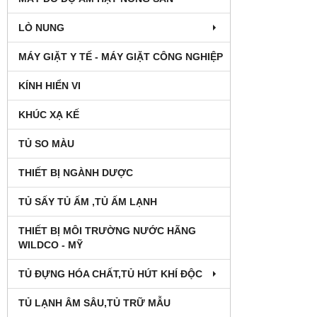
LÒ NUNG
MÁY GIẶT Y TẾ - MÁY GIẶT CÔNG NGHIỆP
KÍNH HIỂN VI
KHÚC XẠ KẾ
TỦ SO MÀU
THIẾT BỊ NGÀNH DƯỢC
TỦ SẤY TỦ ẤM ,TỦ ẤM LẠNH
THIẾT BỊ MÔI TRƯỜNG NƯỚC HÃNG
WILDCO - MỸ
TỦ ĐỰNG HÓA CHẤT,TỦ HÚT KHÍ ĐỘC
TỦ LẠNH ÂM SÂU,TỦ TRỮ MẪU