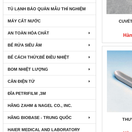
TỦ LẠNH BẢO QUẢN MẪU THÍ NGHIỆM
MÁY CẤT NƯỚC
CUVÉT
AN TOÀN HÓA CHẤT
Hàn
BỂ RỬA SIÊU ÂM
BỂ CÁCH THỦY,BỂ ĐIỀU NHIỆT
BOM NHIỆT LƯỢNG
CÂN ĐIỆN TỬ
ĐĨA PETRIFILM ,3M
HÃNG ZAHM & NAGEL CO., INC.
HÃNG BIOBASE - TRUNG QUỐC
THU
HAIER MEDICAL AND LABORATORY