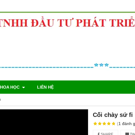
KHOA HỌC
LIÊN HỆ
0
Cối chày sứ fi
(
1
đánh g
SHARE
TW