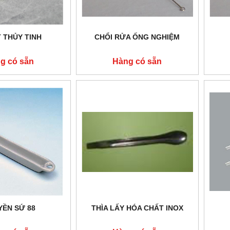
 THỦY TINH
CHỔI RỬA ỐNG NGHIỆM
g có sẵn
Hàng có sẵn
YỀN SỨ 88
THÌA LẤY HÓA CHẤT INOX