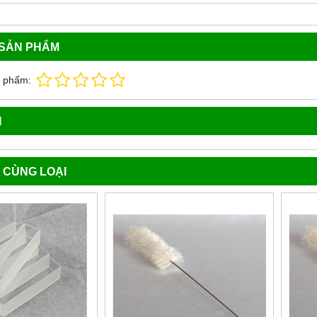
 SẢN PHẨM
n phẩm:
N
 CÙNG LOẠI