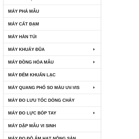
MÁY PHÁ MẪU
MÁY CẤT ĐẠM
MÁY HÀN TÚI
MÁY KHUẤY ĐŨA
MÁY ĐỒNG HÓA MẪU
MÁY ĐẾM KHUẨN LẠC
MÁY QUANG PHỔ SO MÀU UV-VIS
MÁY ĐO LƯU TỐC DÒNG CHẢY
MÁY ĐO LỰC BÓP TAY
MÁY DẬP MẪU VI SINH
MÁY ĐO ĐỘ ẨM HẠT NÔNG SẢN