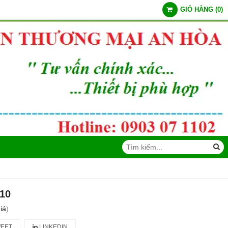
GIỎ HÀNG
(
0
)
 10
iá
)
EET
LINKEDIN