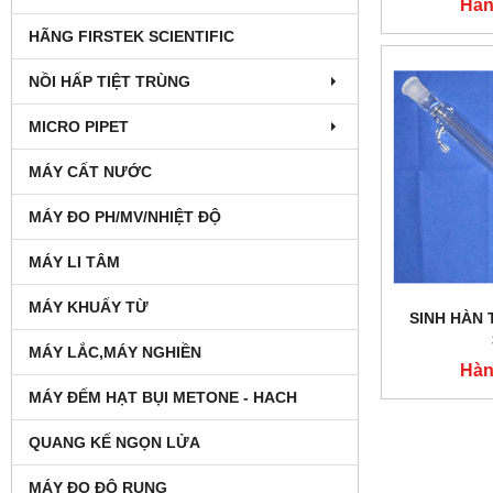
Hàn
HÃNG FIRSTEK SCIENTIFIC
NỒI HẤP TIỆT TRÙNG
MICRO PIPET
MÁY CẤT NƯỚC
MÁY ĐO PH/MV/NHIỆT ĐỘ
MÁY LI TÂM
MÁY KHUẤY TỪ
SINH HÀN
MÁY LẮC,MÁY NGHIỀN
Hàn
MÁY ĐẾM HẠT BỤI METONE - HACH
QUANG KẾ NGỌN LỬA
MÁY ĐO ĐỘ RUNG