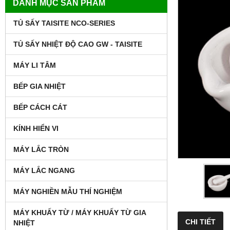
DANH MỤC SẢN PHẨM
TỦ SẤY TAISITE NCO-SERIES
TỦ SẤY NHIỆT ĐỘ CAO GW - TAISITE
MÁY LI TÂM
BẾP GIA NHIỆT
BẾP CÁCH CÁT
KÍNH HIỂN VI
MÁY LẮC TRÒN
MÁY LẮC NGANG
MÁY NGHIỀN MẪU THÍ NGHIỆM
MÁY KHUẤY TỪ / MÁY KHUẤY TỪ GIA
CHI TIẾT
NHIỆT