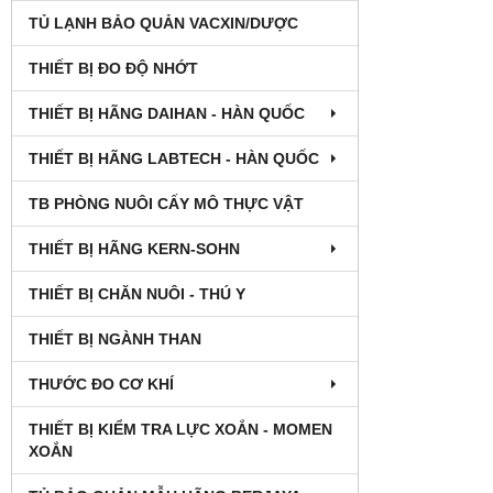
TỦ LẠNH BẢO QUẢN VACXIN/DƯỢC
THIẾT BỊ ĐO ĐỘ NHỚT
THIẾT BỊ HÃNG DAIHAN - HÀN QUỐC
THIẾT BỊ HÃNG LABTECH - HÀN QUỐC
TB PHÒNG NUÔI CẤY MÔ THỰC VẬT
THIẾT BỊ HÃNG KERN-SOHN
THIẾT BỊ CHĂN NUÔI - THÚ Y
THIẾT BỊ NGÀNH THAN
THƯỚC ĐO CƠ KHÍ
THIẾT BỊ KIỂM TRA LỰC XOẮN - MOMEN
XOẮN