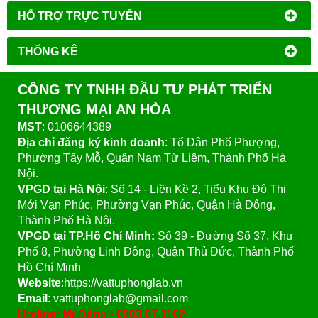
HỔ TRỢ TRỰC TUYẾN
THỐNG KÊ
CÔNG TY TNHH ĐẦU TƯ PHÁT TRIỂN
THƯƠNG MẠI AN HÒA
MST
: 0106644389
Địa chỉ đăng ký kinh doanh
: Tổ Dân Phố Phượng,
Phường Tây Mỗ, Quận Nam Từ Liêm, Thành Phố Hà
Nội.
VPGD tại Hà Nội
:
Số 14 - Liền Kề 2, Tiểu Khu Đô Thị
Mới Vạn Phúc, Phường Vạn Phúc, Quận Hà Đông,
Thành Phố Hà Nội.
VPGD tại TP.Hồ Chí Minh:
Số 39 - Đường Số 37, Khu
Phố 8, Phường Linh Đông, Quận Thủ Đức, Thành Phố
Hồ Chí Minh
Website
:https://vattuphonglab.vn
Email
: vattuphonglab@gmail.com
Hotline: Mr.Đăng - 0903.07.1102