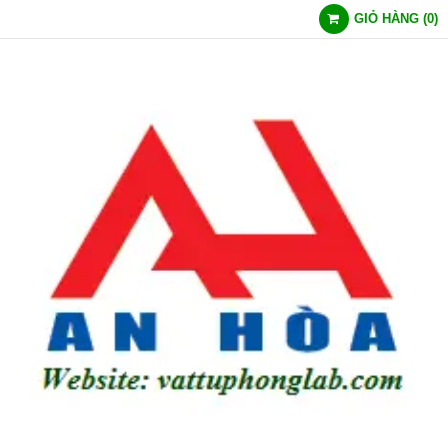
GIỎ HÀNG
(
0
)