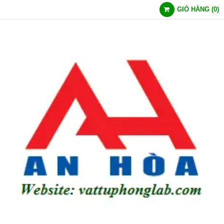
GIỎ HÀNG
(
0
)