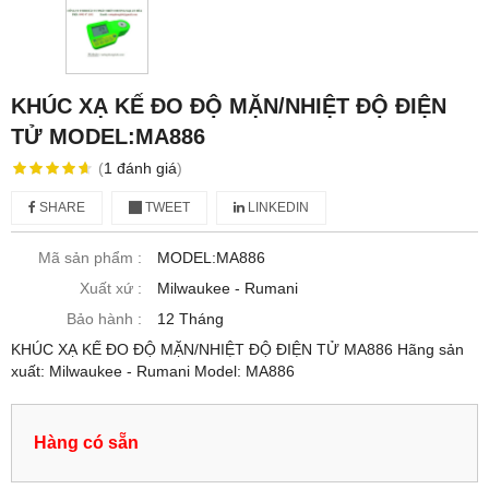
KHÚC XẠ KẾ ĐO ĐỘ MẶN/NHIỆT ĐỘ ĐIỆN
TỬ MODEL:MA886
(
1
đánh giá
)
SHARE
TWEET
LINKEDIN
Mã sản phẩm :
MODEL:MA886
Xuất xứ :
Milwaukee - Rumani
Bảo hành :
12 Tháng
KHÚC XẠ KẾ ĐO ĐỘ MẶN/NHIỆT ĐỘ ĐIỆN TỬ MA886 Hãng sản
xuất: Milwaukee - Rumani Model: MA886
Hàng có sẵn