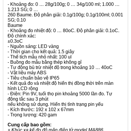
- Khoảng đo: 0 … 28g/100g; 0 … 34g/100 ml; 1.000 …
1.213 SG; 0 …
260 Baume. Độ phân giải: 0.1g/100g; 0.1g/100ml; 0.001
SG; 0.10
Baume
- Khoảng đo nhiệt độ: 0 … 80oC. Độ phân giải: 0.1oC.
Độ chính xác:
±0.3oC
- Nguồn sáng: LED vàng
- Thời gian cho kết quả: 1.5 giây
- Thể tích mẫu nhỏ nhất: 100 ul
- Buồng đo mẫu bằng thép không gỉ
- Tự động bù trừ nhiệt độ trong khoảng 10 … 40oC
- Vật liệu máy ABS
- Tiêu chuẩn bảo vệ IP65
- Kết quả đo và nhiệt độ hiển thị đồng thời trên màn
hình LCD rộng
- Điện: Pin 9V, tuổi thọ pin khoảng 5000 lần đo. Tự
động tắc sau 3 phút
nếu không sử dụng. Hiển thị tình trạng pin yếu
- Kích thước: 192 x 102 x 67mm
- Trọng lượng: 420 gam
Cung cấp bao gồm:
+ Khúc xạ kế đo độ mặn điện tử model MA886