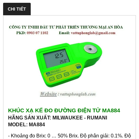
CHI TIẾT
KHÚC XẠ KẾ ĐO ĐƯỜNG ĐIỆN TỬ MA884
HÃNG SẢN XUẤT: MILWAUKEE - RUMANI
MODEL: MA884
- Khoảng đo Brix: 0 … 50% Brix. Độ phân giải: 0.1%. Độ