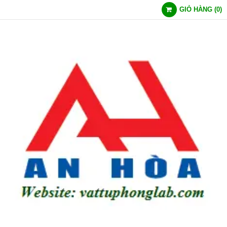
GIỎ HÀNG
(
0
)