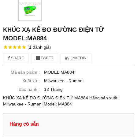
KHÚC XẠ KẾ ĐO ĐƯỜNG ĐIỆN TỬ
MODEL:MA884
(
1
đánh giá
)
SHARE
TWEET
LINKEDIN
Mã sản phẩm :
MODEL:MA884
Xuất xứ :
Milwaukee - Rumani
Bảo hành :
12 Tháng
KHÚC XẠ KẾ ĐO ĐƯỜNG ĐIỆN TỬ MA884 Hãng sản xuất:
Milwaukee - Rumani Model: MA884
Hàng có sẵn