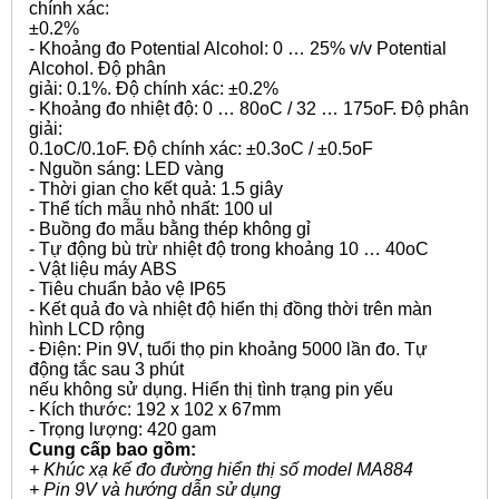
chính xác:
±0.2%
- Khoảng đo Potential Alcohol: 0 … 25% v/v Potential
Alcohol. Độ phân
giải: 0.1%. Độ chính xác: ±0.2%
- Khoảng đo nhiệt độ: 0 … 80oC / 32 … 175oF. Độ phân
giải:
0.1oC/0.1oF. Độ chính xác: ±0.3oC / ±0.5oF
- Nguồn sáng: LED vàng
- Thời gian cho kết quả: 1.5 giây
- Thể tích mẫu nhỏ nhất: 100 ul
- Buồng đo mẫu bằng thép không gỉ
- Tự động bù trừ nhiệt độ trong khoảng 10 … 40oC
- Vật liệu máy ABS
- Tiêu chuẩn bảo vệ IP65
- Kết quả đo và nhiệt độ hiển thị đồng thời trên màn
hình LCD rộng
- Điện: Pin 9V, tuổi thọ pin khoảng 5000 lần đo. Tự
động tắc sau 3 phút
nếu không sử dụng. Hiển thị tình trạng pin yếu
- Kích thước: 192 x 102 x 67mm
- Trọng lượng: 420 gam
Cung cấp bao gồm:
+ Khúc xạ kế đo đường hiển thị số model MA884
+ Pin 9V và hướng dẫn sử dụng