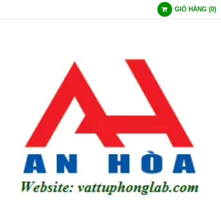
GIỎ HÀNG
(
0
)