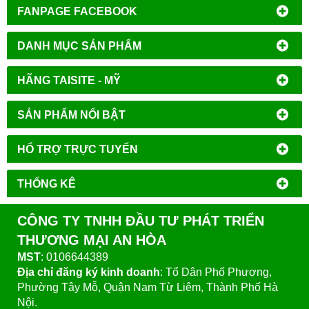
FANPAGE FACEBOOK
DANH MỤC SẢN PHẨM
HÃNG TAISITE - MỸ
SẢN PHẨM NỔI BẬT
HỔ TRỢ TRỰC TUYẾN
THỐNG KÊ
CÔNG TY TNHH ĐẦU TƯ PHÁT TRIỂN
THƯƠNG MẠI AN HÒA
MST
: 0106644389
Địa chỉ đăng ký kinh doanh
: Tổ Dân Phố Phượng,
Phường Tây Mỗ, Quận Nam Từ Liêm, Thành Phố Hà
Nội.