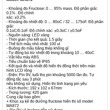
- Khoảng đo Fructose: 0 … 85% mass. Độ phân giải:
0.1% . Độ chính
xác: ±0.2%
- Khoảng đo nhiệt độ: 0 … 80oC / 32 … 175oF. Độ phân
giải:
0.1oC/0.1oF. Độ chính xác: ±0.3oC / ±0.5oF
- Nguồn sáng: LED vàng
- Thời gian cho kết quả: 1.5 giây
- Thể tích mẫu nhỏ nhất: 100 ul
- Buồng đo mẫu bằng thép không gỉ
- Tự động bù trừ nhiệt độ trong khoảng 10 … 40oC
- Vật liệu máy ABS
- Tiêu chuẩn bảo vệ IP65
- Kết quả đo và nhiệt độ hiển thị đồng thời trên màn
hình LCD rộng
- Điện: Pin 9V, tuổi thọ pin khoảng 5000 lần đo. Tự
động tắc sau 3 phút
nếu không sử dụng. Hiển thị tình trạng pin yếu
- Kích thước: 192 x 102 x 67mm
- Trọng lượng: 420 gam
Cung cấp bao gồm:
+ Khúc xạ kế đo đường fructose hiển thị số model
MA872