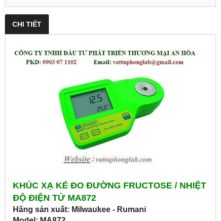
CHI TIẾT
KHÚC XẠ KẾ ĐO ĐƯỜNG FRUCTOSE / NHIỆT
ĐỘ ĐIỆN TỬ MA872
Hãng sản xuất: Milwaukee - Rumani
Model: MA872