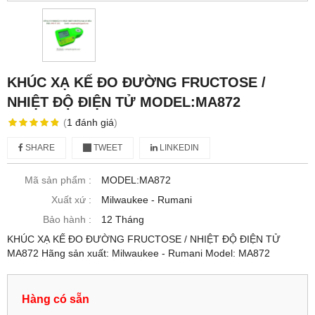
KHÚC XẠ KẾ ĐO ĐƯỜNG FRUCTOSE /
NHIỆT ĐỘ ĐIỆN TỬ MODEL:MA872
(
1
đánh giá
)
SHARE
TWEET
LINKEDIN
Mã sản phẩm :
MODEL:MA872
Xuất xứ :
Milwaukee - Rumani
Bảo hành :
12 Tháng
KHÚC XẠ KẾ ĐO ĐƯỜNG FRUCTOSE / NHIỆT ĐỘ ĐIỆN TỬ
MA872 Hãng sản xuất: Milwaukee - Rumani Model: MA872
Hàng có sẵn