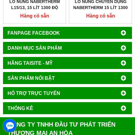
LÒ NUNG NABERTHERM
LÒ NUNG CHUYÊN DỤNG
L15/13, 15 LÍT 1300 ĐỘ
NABERTHERM 15 LÍT 1300
ĐỘ
Hàng có sẵn
Hàng có sẵn
FANPAGE FACEBOOK
DANH MỤC SẢN PHẨM
HÃNG TAISITE - MỸ
SẢN PHẨM NỔI BẬT
HỔ TRỢ TRỰC TUYẾN
THỐNG KÊ
CÔNG TY TNHH ĐẦU TƯ PHÁT TRIỂN
THƯƠNG MẠI AN HÒA