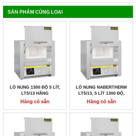
SẢN PHẨM CÙNG LOẠI
LÒ NUNG 1300 ĐỘ 5 LÍT,
LÒ NUNG NABERTHERM
LT5/13 HÃNG
LT5/13, 5 LÍT 1300 ĐỘ,
NABERTHERM - ĐỨC
CỬA LẬT LÊN
Hàng có sẵn
Hàng có sẵn