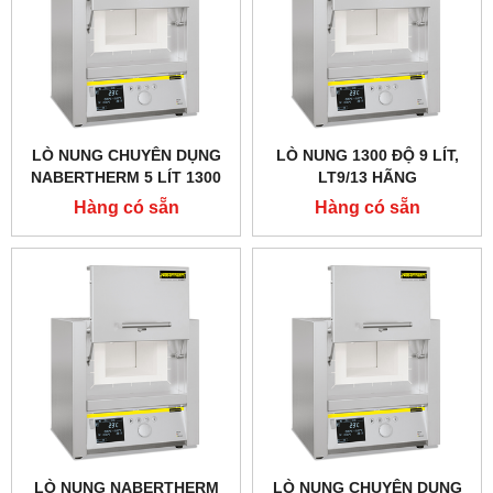
LÒ NUNG CHUYÊN DỤNG
LÒ NUNG 1300 ĐỘ 9 LÍT,
NABERTHERM 5 LÍT 1300
LT9/13 HÃNG
ĐỘ
NABERTHERM - ĐỨC
Hàng có sẵn
Hàng có sẵn
LÒ NUNG NABERTHERM
LÒ NUNG CHUYÊN DỤNG