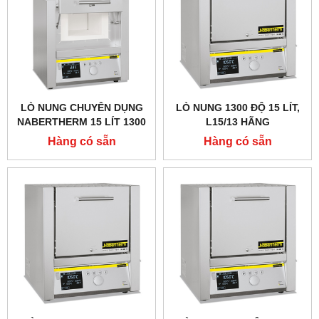
LÒ NUNG CHUYÊN DỤNG
LÒ NUNG 1300 ĐỘ 15 LÍT,
NABERTHERM 15 LÍT 1300
L15/13 HÃNG
ĐỘ, CỬA LẬT LÊN
NABERTHERM - ĐỨC
Hàng có sẵn
Hàng có sẵn