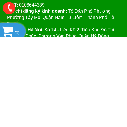
MST
: 0106644389
Địa chỉ đăng ký kinh doanh
: Tổ Dân Phố Phượng,
Phường Tây Mỗ, Quận Nam Từ Liêm, Thành Phố Hà
Nội.
VPGD tại Hà Nội
:
Số 14 - Liền Kề 2, Tiểu Khu Đô Thị
(
0
)
Mới Vạn Phúc, Phường Vạn Phúc, Quận Hà Đông,
Thành Phố Hà Nội.
VPGD tại TP.Hồ Chí Minh:
Số 39 - Đường Số 37, Khu
Phố 8, Phường Linh Đông, Quận Thủ Đức, Thành Phố
Hồ Chí Minh
Website
:https://vattuphonglab.vn
Email
: vattuphonglab@gmail.com
Hotline: Mr.Đăng - 0903.07.1102
SẢN PHẨM