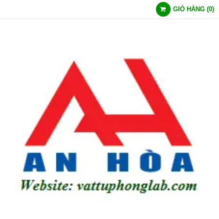
GIỎ HÀNG
(
0
)