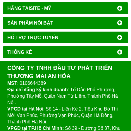
HÃNG TAISITE - MỸ
SẢN PHẨM NỔI BẬT
HỔ TRỢ TRỰC TUYẾN
THỐNG KÊ
CÔNG TY TNHH ĐẦU TƯ PHÁT TRIỂN
THƯƠNG MẠI AN HÒA
MST
: 0106644389
Địa chỉ đăng ký kinh doanh
: Tổ Dân Phố Phượng,
Phường Tây Mỗ, Quận Nam Từ Liêm, Thành Phố Hà
Nội.
VPGD tại Hà Nội
:
Số 14 - Liền Kề 2, Tiểu Khu Đô Thị
Mới Vạn Phúc, Phường Vạn Phúc, Quận Hà Đông,
Thành Phố Hà Nội.
VPGD tại TP.Hồ Chí Minh:
Số 39 - Đường Số 37, Khu