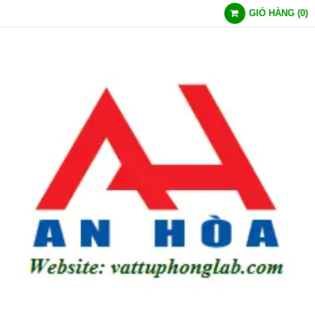
GIỎ HÀNG
(
0
)