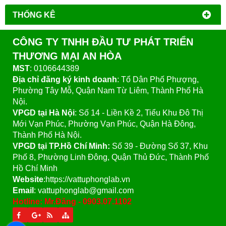
THỐNG KÊ
CÔNG TY TNHH ĐẦU TƯ PHÁT TRIỂN
THƯƠNG MẠI AN HÒA
MST
: 0106644389
Địa chỉ đăng ký kinh doanh
: Tổ Dân Phố Phượng,
Phường Tây Mỗ, Quận Nam Từ Liêm, Thành Phố Hà
Nội.
VPGD tại Hà Nội
:
Số 14 - Liền Kề 2, Tiểu Khu Đô Thị
Mới Vạn Phúc, Phường Vạn Phúc, Quận Hà Đông,
Thành Phố Hà Nội.
VPGD tại TP.Hồ Chí Minh:
Số 39 - Đường Số 37, Khu
Phố 8, Phường Linh Đông, Quận Thủ Đức, Thành Phố
Hồ Chí Minh
Website
:https://vattuphonglab.vn
Email
: vattuphonglab@gmail.com
Hotline: Mr.Đăng - 0903.07.1102