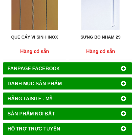
QUE CẤY VI SINH INOX
SỪNG BÒ NHÁM 29
Hàng có sẵn
Hàng có sẵn
FANPAGE FACEBOOK
DANH MỤC SẢN PHẨM
HÃNG TAISITE - MỸ
SẢN PHẨM NỔI BẬT
HỔ TRỢ TRỰC TUYẾN