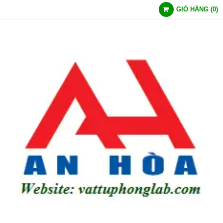
GIỎ HÀNG
(
0
)