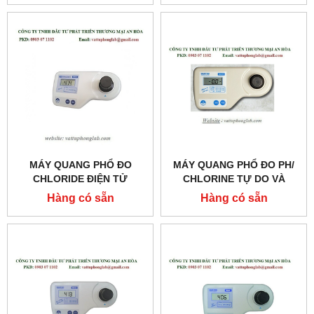
MÁY QUANG PHỔ ĐO
MÁY QUANG PHỔ ĐO PH/
CHLORIDE ĐIỆN TỬ
CHLORINE TỰ DO VÀ
MODEL: MI414
CHLORINE TỔNG ĐIỆN TỬ
Hàng có sẵn
Hàng có sẵn
MODEL:MI411