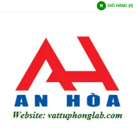
GIỎ HÀNG
(
0
)