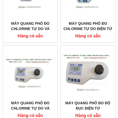
MÁY QUANG PHỔ ĐO
MÁY QUANG PHỔ ĐO
CHLORINE TỰ DO VÀ
CHLORINE TỰ DO ĐIỆN TỬ
CHLORINE TỔNG ĐIỆN TỬ
MODEL:MI406
Hàng có sẵn
Hàng có sẵn
(KHOẢNG ĐO CAO)
MODEL:MI413
MÁY QUANG PHỔ ĐO
MÁY QUANG PHỔ ĐO ĐỘ
CHLORINE TỰ DO VÀ
ĐỤC ĐIỆN TỬ
CHLORINE TỔNG ĐIỆN TỬ
MODEL:MI415
Hàng có sẵn
Hàng có sẵn