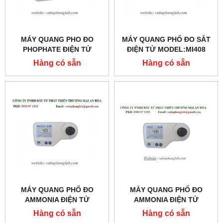
MÁY QUANG PHO ĐO
MÁY QUANG PHỔ ĐO SẮT
PHOPHATE ĐIỆN TỬ
ĐIỆN TỬ MODEL:MI408
MODEL: MI412
Hàng có sẵn
Hàng có sẵn
MÁY QUANG PHỔ ĐO
MÁY QUANG PHỔ ĐO
AMMONIA ĐIỆN TỬ
AMMONIA ĐIỆN TỬ
(KHOẢNG ĐO THẤP)
(KHOẢNG ĐO TRUNG
Hàng có sẵn
Hàng có sẵn
MODEL: MI407
BÌNH) MODEL:MI405