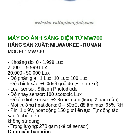
MÁY ĐO ÁNH SÁNG ĐIỆN TỬ MW700
HÃNG SẢN XUẤT: MILWAUKEE - RUMANI
MODEL: MW700
- Khoảng đo: 0 - 1.999 Lux
2.000 - 19.999 Lux
20.000 - 50.000 Lux
- Độ phân giải: 1 Lux; 10 Lux; 100 Lux
- Độ chính xác: ±6% kết quả đo (±1 chữ số)
- Loại sensor: Silicon Photodiode
- Độ nhạy sensor: 100 scotopic Lux
- Độ ổn định sensor: ±2% mỗi năm (trong 2 năm đầu)
- Môi trường hoạt động: 0 – 50oC, độ ẩm max. 95% RH
- Pin: 1 x 9V, hoạt động 150 giờ liên tục. Tự động tắc
sau 5 phút nếu
không sử dụng
- Trọng lượng: 270 gam (kể cả sensor)
Cung cấp bao gồm: