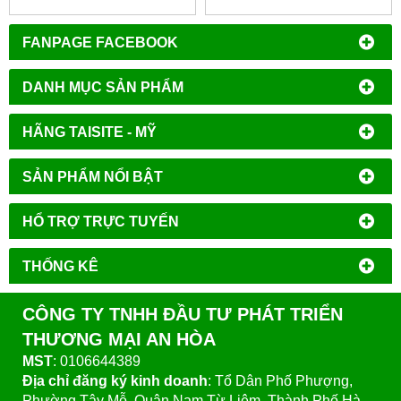
MODEL:MI404
FANPAGE FACEBOOK
DANH MỤC SẢN PHẨM
HÃNG TAISITE - MỸ
SẢN PHẨM NỔI BẬT
HỔ TRỢ TRỰC TUYẾN
THỐNG KÊ
CÔNG TY TNHH ĐẦU TƯ PHÁT TRIỂN
THƯƠNG MẠI AN HÒA
MST
: 0106644389
Địa chỉ đăng ký kinh doanh
: Tổ Dân Phố Phượng,
Phường Tây Mỗ, Quận Nam Từ Liêm, Thành Phố Hà