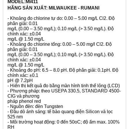
MODEL:MI411
HÃNG SẢN XUẤT: MILWAUKEE - RUMANI
- Khoảng đo chlorine tự do: 0.00 – 5.00 mg/L Cl2. Độ
phân giải: 0.01
mg/L (0.00 – 3.50 mg/L); 0.10 mg/L (> 3.50 mg/L). Độ
chính xác: ±0.04
mg/L @ 1.50 mg/L
- Khoảng đo chlorine tổng: 0.00 – 5.00 mg/l Cl2. Độ
phân giải: 0.01
mg/L (0.00 – 3.50 mg/L); 0.10 mg/L (> 3.50 mg/L). Độ
chính xác: ±0.04
mg/L @ 1.50 mg/L
- Khoảng đo pH: 6.5 – 8.0 pH. Độ phân giải: 0.1pH. Độ
chính xác: ±0.1
pH @ 7.2pH
- Hiển thị kết quả đo bằng màn hình tinh thể lỏng (LCD)
- Phương pháp: theo USEPA 330.5, STANDARD 4500-
CIG và phương
pháp phenol red
- Nguồn đèn: đèn Tungsten
- Đầu dò ánh sáng: tế bào quang điện Silicon và lọc
525 nm
- Môi trường hoạt động: 0 đến 50oC; độ ẩm max. 100%
RH