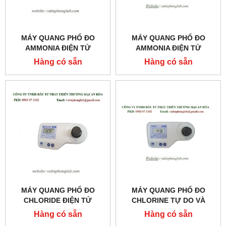
MÁY QUANG PHỔ ĐO
MÁY QUANG PHỔ ĐO
AMMONIA ĐIỆN TỬ
AMMONIA ĐIỆN TỬ
(KHOẢNG ĐO THẤP)
(KHOẢNG ĐO TRUNG
Hàng có sẵn
Hàng có sẵn
MODEL: MI407
BÌNH) MODEL:MI405
MÁY QUANG PHỔ ĐO
MÁY QUANG PHỔ ĐO
CHLORIDE ĐIỆN TỬ
CHLORINE TỰ DO VÀ
MODEL: MI414
CHLORINE TỔNG ĐIỆN TỬ
Hàng có sẵn
Hàng có sẵn
(KHOẢNG ĐO CAO)