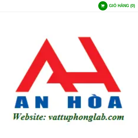
GIỎ HÀNG
(
0
)