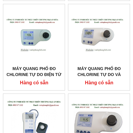
MODEL:MI413
MÁY QUANG PHỔ ĐO
MÁY QUANG PHỔ ĐO
CHLORINE TỰ DO ĐIỆN TỬ
CHLORINE TỰ DO VÀ
MODEL:MI406
CHLORINE TỔNG ĐIỆN TỬ
Hàng có sẵn
Hàng có sẵn
MODEL:MI404