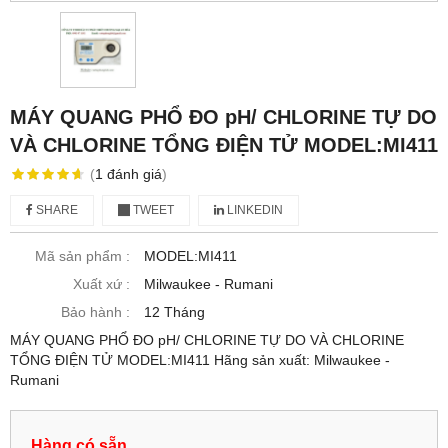
MÁY QUANG PHỔ ĐO pH/ CHLORINE TỰ DO
VÀ CHLORINE TỔNG ĐIỆN TỬ MODEL:MI411
(
1
đánh giá
)
SHARE
TWEET
LINKEDIN
Mã sản phẩm :
MODEL:MI411
Xuất xứ :
Milwaukee - Rumani
Bảo hành :
12 Tháng
MÁY QUANG PHỔ ĐO pH/ CHLORINE TỰ DO VÀ CHLORINE
TỔNG ĐIỆN TỬ MODEL:MI411 Hãng sản xuất: Milwaukee -
Rumani
Hàng có sẵn