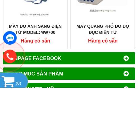
MÁY ĐO ÁNH SÁNG ĐIỆN
MÁY QUANG PHỔ ĐO ĐỘ
TỬ MODEL:MW700
ĐỤC ĐIỆN TỬ
MODEL:MI415
Hàng có sẵn
Hàng có sẵn
FANPAGE FACEBOOK
DANH MỤC SẢN PHẨM
(
0
)
HÃNG TAISITE - MỸ
SẢN PHẨM NỔI BẬT
HỔ TRỢ TRỰC TUYẾN
THỐNG KÊ