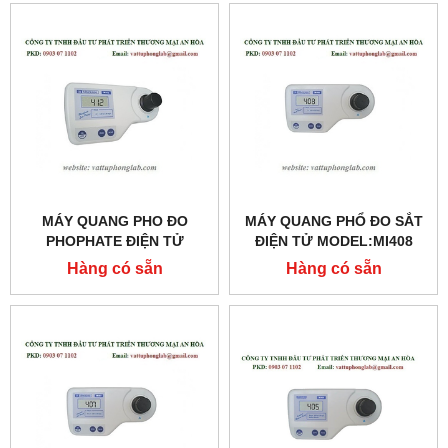
MÁY QUANG PHO ĐO
MÁY QUANG PHỔ ĐO SẮT
PHOPHATE ĐIỆN TỬ
ĐIỆN TỬ MODEL:MI408
MODEL: MI412
Hàng có sẵn
Hàng có sẵn