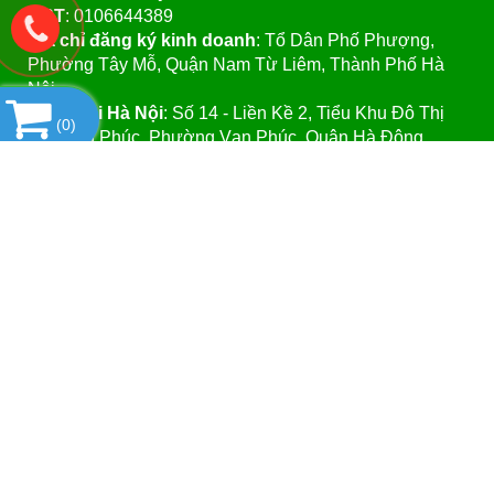
MST
: 0106644389
Địa chỉ đăng ký kinh doanh
: Tổ Dân Phố Phượng,
Phường Tây Mỗ, Quận Nam Từ Liêm, Thành Phố Hà
Nội.
VPGD tại Hà Nội
:
Số 14 - Liền Kề 2, Tiểu Khu Đô Thị
(
0
)
Mới Vạn Phúc, Phường Vạn Phúc, Quận Hà Đông,
Thành Phố Hà Nội.
VPGD tại TP.Hồ Chí Minh:
Số 39 - Đường Số 37, Khu
Phố 8, Phường Linh Đông, Quận Thủ Đức, Thành Phố
Hồ Chí Minh
Website
:https://vattuphonglab.vn
Email
: vattuphonglab@gmail.com
Hotline: Mr.Đăng - 0903.07.1102
SẢN PHẨM