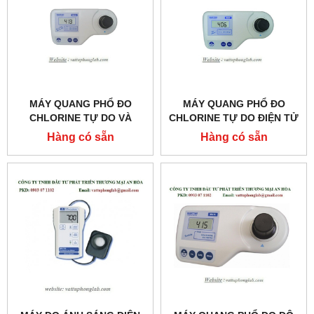
MÁY QUANG PHỔ ĐO
MÁY QUANG PHỔ ĐO
CHLORINE TỰ DO VÀ
CHLORINE TỰ DO ĐIỆN TỬ
CHLORINE TỔNG ĐIỆN TỬ
MODEL:MI406
Hàng có sẵn
Hàng có sẵn
(KHOẢNG ĐO CAO)
MODEL:MI413