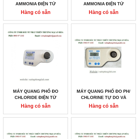
AMMONIA ĐIỆN TỬ
AMMONIA ĐIỆN TỬ
(KHOẢNG ĐO THẤP)
(KHOẢNG ĐO TRUNG
Hàng có sẵn
Hàng có sẵn
MODEL: MI407
BÌNH) MODEL:MI405
MÁY QUANG PHỔ ĐO
MÁY QUANG PHỔ ĐO PH/
CHLORIDE ĐIỆN TỬ
CHLORINE TỰ DO VÀ
MODEL: MI414
CHLORINE TỔNG ĐIỆN TỬ
Hàng có sẵn
Hàng có sẵn
MODEL:MI411