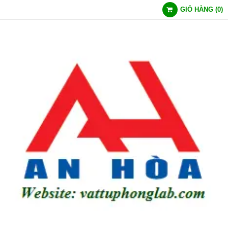
GIỎ HÀNG
(
0
)