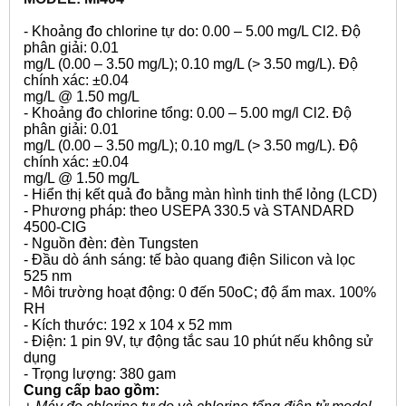
- Khoảng đo chlorine tự do: 0.00 – 5.00 mg/L Cl2. Độ
phân giải: 0.01
mg/L (0.00 – 3.50 mg/L); 0.10 mg/L (> 3.50 mg/L). Độ
chính xác: ±0.04
mg/L @ 1.50 mg/L
- Khoảng đo chlorine tổng: 0.00 – 5.00 mg/l Cl2. Độ
phân giải: 0.01
mg/L (0.00 – 3.50 mg/L); 0.10 mg/L (> 3.50 mg/L). Độ
chính xác: ±0.04
mg/L @ 1.50 mg/L
- Hiển thị kết quả đo bằng màn hình tinh thể lỏng (LCD)
- Phương pháp: theo USEPA 330.5 và STANDARD
4500-CIG
- Nguồn đèn: đèn Tungsten
- Đầu dò ánh sáng: tế bào quang điện Silicon và lọc
525 nm
- Môi trường hoạt động: 0 đến 50oC; độ ẩm max. 100%
RH
- Kích thước: 192 x 104 x 52 mm
- Điện: 1 pin 9V, tự động tắc sau 10 phút nếu không sử
dụng
- Trọng lượng: 380 gam
Cung cấp bao gồm: