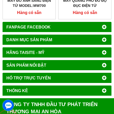
MÁY ĐO ÁNH SÁNG ĐIỆN
MÁY QUANG PHỔ ĐO ĐỘ
TỬ MODEL:MW700
ĐỤC ĐIỆN TỬ
MODEL:MI415
Hàng có sẵn
Hàng có sẵn
FANPAGE FACEBOOK
DANH MỤC SẢN PHẨM
HÃNG TAISITE - MỸ
SẢN PHẨM NỔI BẬT
HỔ TRỢ TRỰC TUYẾN
THỐNG KÊ
CÔNG TY TNHH ĐẦU TƯ PHÁT TRIỂN
THƯƠNG MẠI AN HÒA