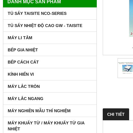
DANH MỤC SẢN PHẨM
TỦ SẤY TAISITE NCO-SERIES
TỦ SẤY NHIỆT ĐỘ CAO GW - TAISITE
MÁY LI TÂM
BẾP GIA NHIỆT
BẾP CÁCH CÁT
KÍNH HIỂN VI
MÁY LẮC TRÒN
MÁY LẮC NGANG
MÁY NGHIỀN MẪU THÍ NGHIỆM
CHI TIẾT
MÁY KHUẤY TỪ / MÁY KHUẤY TỪ GIA
NHIỆT