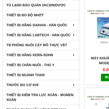
TỦ LẠNH BẢO QUẢN VACXIN/DƯỢC
THIẾT BỊ ĐO ĐỘ NHỚT
THIẾT BỊ HÃNG DAIHAN - HÀN QUỐC
THIẾT BỊ HÃNG LABTECH - HÀN QUỐC
TB PHÒNG NUÔI CẤY MÔ THỰC VẬT
THIẾT BỊ HÃNG KERN-SOHN
MÁY KHUẤ
MODE
THIẾT BỊ CHĂN NUÔI - THÚ Y
6,0
THIẾT BỊ NGÀNH THAN
M
THƯỚC ĐO CƠ KHÍ
THIẾT BỊ KIỂM TRA LỰC XOẮN - MOMEN
XOẮN