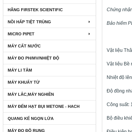
Chứng nhậ
HÃNG FIRSTEK SCIENTIFIC
NỒI HẤP TIỆT TRÙNG
Bảo hiểm PL
MICRO PIPET
MÁY CẤT NƯỚC
Vật liệu Th
MÁY ĐO PH/MV/NHIỆT ĐỘ
Vật liệu Bề
MÁY LI TÂM
Nhiệt độ lê
MÁY KHUẤY TỪ
Độ đồng nhấ
MÁY LẮC,MÁY NGHIỀN
Công suất:
MÁY ĐẾM HẠT BỤI METONE - HACH
Bộ điều kh
QUANG KẾ NGỌN LỬA
MÁY ĐO ĐỘ RUNG
Điều kiện h