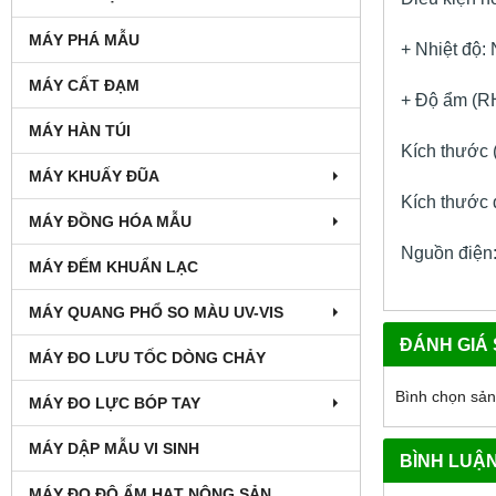
MÁY PHÁ MẪU
+ Nhiệt độ:
MÁY CẤT ĐẠM
+ Độ ẩm (
MÁY HÀN TÚI
Kích thước 
MÁY KHUẤY ĐŨA
Kích thước 
MÁY ĐỒNG HÓA MẪU
Nguồn điện:
MÁY ĐẾM KHUẨN LẠC
MÁY QUANG PHỔ SO MÀU UV-VIS
ĐÁNH GIÁ
MÁY ĐO LƯU TỐC DÒNG CHẢY
Bình chọn sả
MÁY ĐO LỰC BÓP TAY
MÁY DẬP MẪU VI SINH
BÌNH LUẬ
MÁY ĐO ĐỘ ẨM HẠT NÔNG SẢN