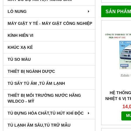
SẢN PHẨM
LÒ NUNG
MÁY GIẶT Y TẾ - MÁY GIẶT CÔNG NGHIỆP
KÍNH HIỂN VI
KHÚC XẠ KẾ
TỦ SO MÀU
THIẾT BỊ NGÀNH DƯỢC
TỦ SẤY TỦ ẤM ,TỦ ẤM LẠNH
HỆ THỐNG
THIẾT BỊ MÔI TRƯỜNG NƯỚC HÃNG
NHIỆT 6 VỊ 
WILDCO - MỸ
14,
TỦ ĐỰNG HÓA CHẤT,TỦ HÚT KHÍ ĐỘC
M
TỦ LẠNH ÂM SÂU,TỦ TRỮ MẪU