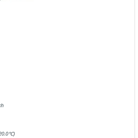
ch
20.0
℃
)