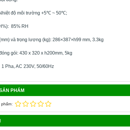
 Nhiệt độ môi trường +5℃ ~ 50℃;
RH%): 85% RH
(mm) và trọng lượng (kg): 286×387×h99 mm, 3.3kg
đóng gói: 430 x 320 x h200mm, 5kg
 1 Pha, AC 230V, 50/60Hz
 SẢN PHẨM
n phẩm:
N