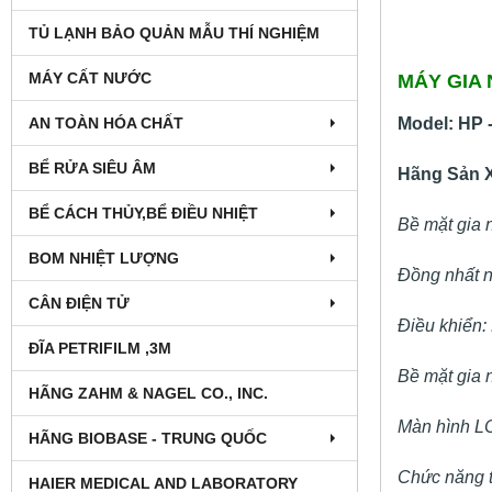
TỦ LẠNH BẢO QUẢN MẪU THÍ NGHIỆM
MÁY CẤT NƯỚC
MÁY GIA 
AN TOÀN HÓA CHẤT
Model: HP 
BỂ RỬA SIÊU ÂM
Hãng Sản X
BỂ CÁCH THỦY,BỂ ĐIỀU NHIỆT
Bề mặt gia 
BOM NHIỆT LƯỢNG
Đồng nhất n
CÂN ĐIỆN TỬ
Điều khiển:
ĐĨA PETRIFILM ,3M
Bề mặt gia n
HÃNG ZAHM & NAGEL CO., INC.
Màn hình LC
HÃNG BIOBASE - TRUNG QUỐC
Chức năng tự
HAIER MEDICAL AND LABORATORY