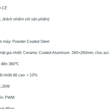
n CE
 (trách nhiệm với sản phẩm)
ân máy: Powder Coated Steel
 mặt gia nhiệt: Ceramic Coated Aluminum 260×260mm, chịu acid
n đến 380℃
t nhiệt độ cao: < 10%
 1.2kW
iển: PWM
oạt động: