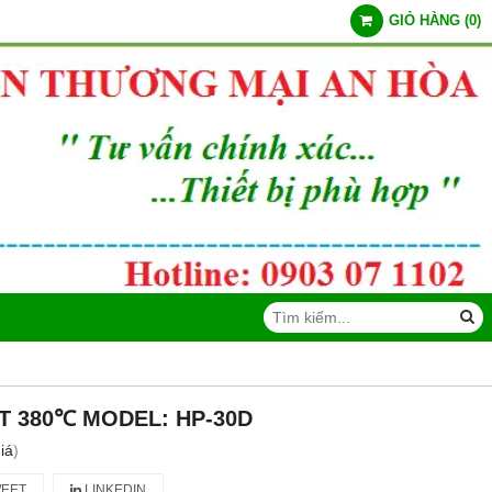
GIỎ HÀNG
(
0
)
T 380℃ MODEL: HP-30D
iá
)
EET
LINKEDIN