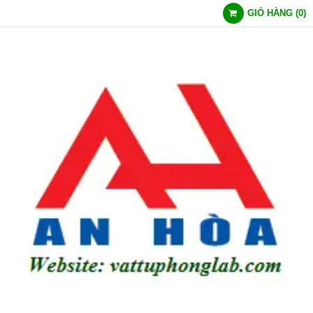
GIỎ HÀNG
(
0
)