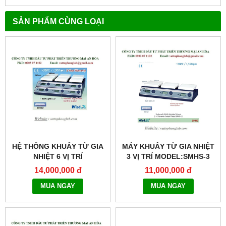
SẢN PHẨM CÙNG LOẠI
HỆ THỐNG KHUẤY TỪ GIA
MÁY KHUẤY TỪ GIA NHIỆT
NHIỆT 6 VỊ TRÍ
3 VỊ TRÍ MODEL:SMHS-3
MODEL:SMHS-6
14,000,000 đ
11,000,000 đ
MUA NGAY
MUA NGAY