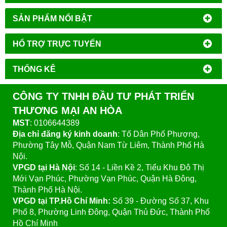
SẢN PHẨM NỔI BẬT
HỔ TRỢ TRỰC TUYẾN
THỐNG KÊ
CÔNG TY TNHH ĐẦU TƯ PHÁT TRIỂN
THƯƠNG MẠI AN HÒA
MST
: 0106644389
Địa chỉ đăng ký kinh doanh
: Tổ Dân Phố Phượng,
Phường Tây Mỗ, Quận Nam Từ Liêm, Thành Phố Hà
Nội.
VPGD tại Hà Nội
:
Số 14 - Liền Kề 2, Tiểu Khu Đô Thị
Mới Vạn Phúc, Phường Vạn Phúc, Quận Hà Đông,
Thành Phố Hà Nội.
VPGD tại TP.Hồ Chí Minh:
Số 39 - Đường Số 37, Khu
Phố 8, Phường Linh Đông, Quận Thủ Đức, Thành Phố
Hồ Chí Minh