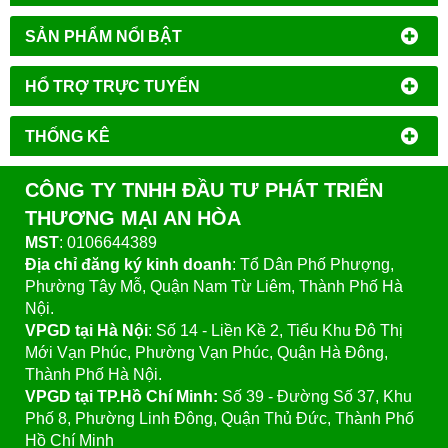
SẢN PHẨM NỔI BẬT
HỔ TRỢ TRỰC TUYẾN
THỐNG KÊ
CÔNG TY TNHH ĐẦU TƯ PHÁT TRIỂN
THƯƠNG MẠI AN HÒA
MST
: 0106644389
Địa chỉ đăng ký kinh doanh
: Tổ Dân Phố Phượng,
Phường Tây Mỗ, Quận Nam Từ Liêm, Thành Phố Hà
Nội.
VPGD tại Hà Nội
:
Số 14 - Liền Kề 2, Tiểu Khu Đô Thị
Mới Vạn Phúc, Phường Vạn Phúc, Quận Hà Đông,
Thành Phố Hà Nội.
VPGD tại TP.Hồ Chí Minh:
Số 39 - Đường Số 37, Khu
Phố 8, Phường Linh Đông, Quận Thủ Đức, Thành Phố
Hồ Chí Minh