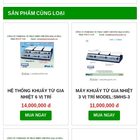
SẢN PHẨM CÙNG LOẠI
HỆ THỐNG KHUẤY TỪ GIA
MÁY KHUẤY TỪ GIA NHIỆT
NHIỆT 6 VỊ TRÍ
3 VỊ TRÍ MODEL:SMHS-3
MODEL:SMHS-6
14,000,000 đ
11,000,000 đ
MUA NGAY
MUA NGAY