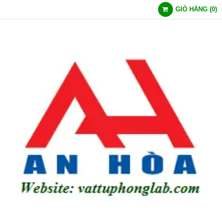
GIỎ HÀNG
(
0
)