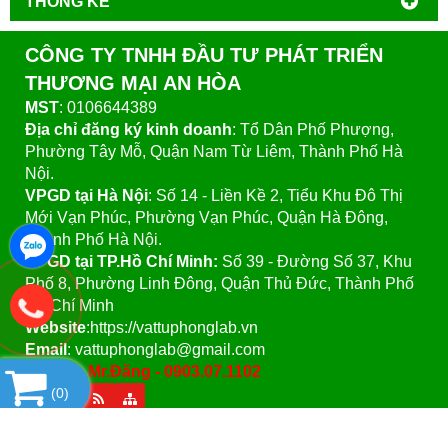
THỐNG KÊ
CÔNG TY TNHH ĐẦU TƯ PHÁT TRIỂN
THƯƠNG MẠI AN HÒA
MST
: 0106644389
Địa chỉ đăng ký kinh doanh
: Tổ Dân Phố Phượng,
Phường Tây Mỗ, Quận Nam Từ Liêm, Thành Phố Hà
Nội.
VPGD tại Hà Nội
:
Số 14 - Liền Kề 2, Tiểu Khu Đô Thị
Mới Vạn Phúc, Phường Vạn Phúc, Quận Hà Đông,
Thành Phố Hà Nội.
VPGD tại TP.Hồ Chí Minh:
Số 39 - Đường Số 37, Khu
Phố 8, Phường Linh Đông, Quận Thủ Đức, Thành Phố
Hồ Chí Minh
Website
:https://vattuphonglab.vn
Email
: vattuphonglab@gmail.com
Hotline: Mr.Đăng - 0903.07.1102
(
0
)