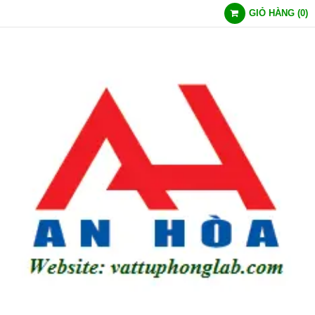
GIỎ HÀNG
(
0
)