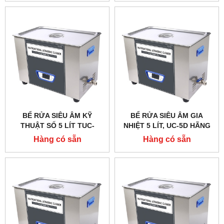
BỂ RỬA SIÊU ÂM KỸ
BỂ RỬA SIÊU ÂM GIA
THUẬT SỐ 5 LÍT TUC-
NHIỆT 5 LÍT, UC-5D HÃNG
48,HÃNG TAISITE
TAISITE
Hàng có sẵn
Hàng có sẵn