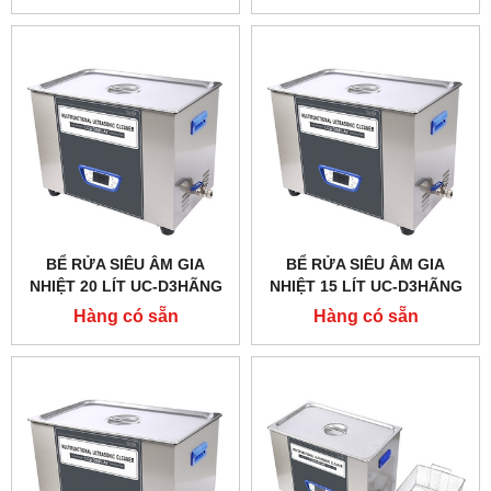
BỂ RỬA SIÊU ÂM GIA
BỂ RỬA SIÊU ÂM GIA
NHIỆT 20 LÍT UC-D3HÃNG
NHIỆT 15 LÍT UC-D3HÃNG
TAISITELAB
TAISITELAB
Hàng có sẵn
Hàng có sẵn