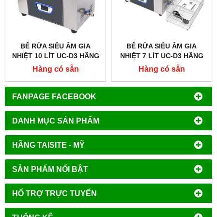
BỂ RỬA SIÊU ÂM GIA
BỂ RỬA SIÊU ÂM GIA
NHIỆT 10 LÍT UC-D3 HÃNG
NHIỆT 7 LÍT UC-D3 HÃNG
TAISITELAB
TAISITELAB
Hàng có sẵn
Hàng có sẵn
FANPAGE FACEBOOK
DANH MỤC SẢN PHẨM
HÃNG TAISITE - MỸ
SẢN PHẨM NỔI BẬT
HỔ TRỢ TRỰC TUYẾN