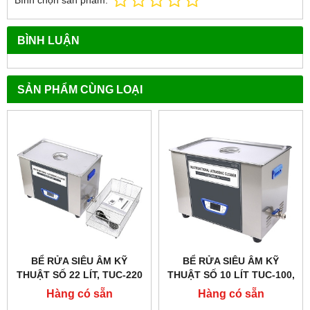
BÌNH LUẬN
SẢN PHẨM CÙNG LOẠI
BỂ RỬA SIÊU ÂM KỸ
BỂ RỬA SIÊU ÂM KỸ
THUẬT SỐ 22 LÍT, TUC-220
THUẬT SỐ 10 LÍT TUC-100,
HÃNG TAISITELAB / MỸ
HÃNG TAISITE
Hàng có sẵn
Hàng có sẵn