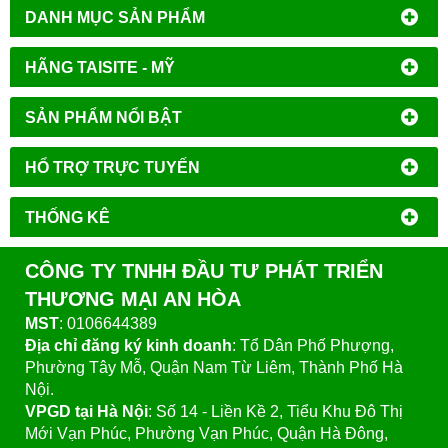
DANH MỤC SẢN PHẨM
HÃNG TAISITE - MỸ
SẢN PHẨM NỔI BẬT
HỔ TRỢ TRỰC TUYẾN
THỐNG KÊ
CÔNG TY TNHH ĐẦU TƯ PHÁT TRIỂN
THƯƠNG MẠI AN HÒA
MST
: 0106644389
Địa chỉ đăng ký kinh doanh
: Tổ Dân Phố Phượng,
Phường Tây Mỗ, Quận Nam Từ Liêm, Thành Phố Hà
Nội.
VPGD tại Hà Nội
:
Số 14 - Liền Kề 2, Tiểu Khu Đô Thị
Mới Vạn Phúc, Phường Vạn Phúc, Quận Hà Đông,