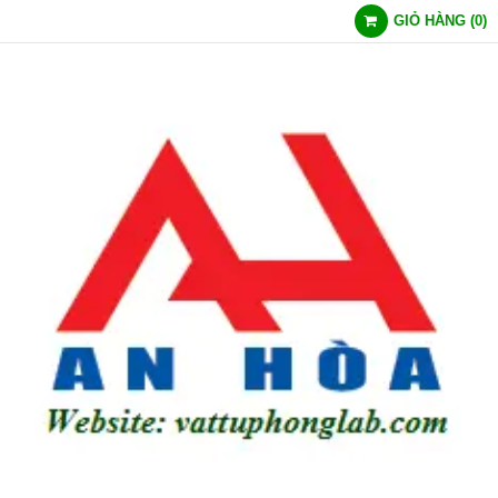
GIỎ HÀNG
(
0
)