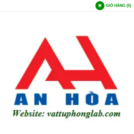
GIỎ HÀNG
(
0
)