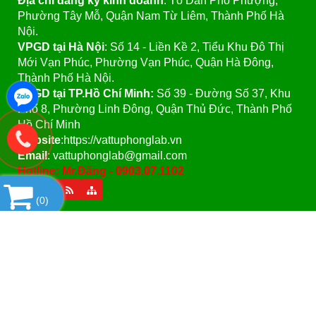
Địa chỉ đăng ký kinh doanh
: Tổ Dân Phố Phượng,
Phường Tây Mỗ, Quận Nam Từ Liêm, Thành Phố Hà
Nội.
VPGD tại Hà Nội
:
Số 14 - Liền Kề 2, Tiểu Khu Đô Thị
Mới Vạn Phúc, Phường Vạn Phúc, Quận Hà Đông,
Thành Phố Hà Nội.
VPGD tại TP.Hồ Chí Minh:
Số 39 - Đường Số 37, Khu
Phố 8, Phường Linh Đông, Quận Thủ Đức, Thành Phố
Hồ Chí Minh
Website
:https://vattuphonglab.vn
Email
: vattuphonglab@gmail.com
Hotline: Mr.Đăng - 0903.07.1102
(
0
)
SẢN PHẨM
Copyright© 2021