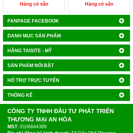
Hàng có sẵn
Hàng có sẵn
FANPAGE FACEBOOK
DANH MỤC SẢN PHẨM
HÃNG TAISITE - MỸ
SẢN PHẨM NỔI BẬT
HỔ TRỢ TRỰC TUYẾN
THỐNG KÊ
CÔNG TY TNHH ĐẦU TƯ PHÁT TRIỂN
THƯƠNG MẠI AN HÒA
MST
: 0106644389