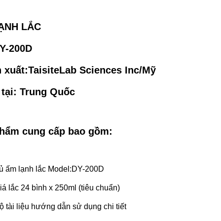
ẠNH LẮC
DY-200D
 xuất:TaisiteLab Sciences Inc/Mỹ
 tại: Trung Quốc
phẩm cung cấp bao gồm:
ủ ấm lạnh lắc Model:DY-200D
iá lắc 24 bình x 250ml (tiêu chuẩn)
ộ tài liệu hướng dẫn sử dụng chi tiết