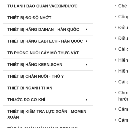
Chế 
TỦ LẠNH BẢO QUẢN VACXIN/DƯỢC
Công
THIẾT BỊ ĐO ĐỘ NHỚT
Điều
THIẾT BỊ HÃNG DAIHAN - HÀN QUỐC
Điều
THIẾT BỊ HÃNG LABTECH - HÀN QUỐC
Cài 
TB PHÒNG NUÔI CẤY MÔ THỰC VẬT
Hiển
THIẾT BỊ HÃNG KERN-SOHN
Hiển
THIẾT BỊ CHĂN NUÔI - THÚ Y
Cài 
THIẾT BỊ NGÀNH THAN
Chươ
hướn
THƯỚC ĐO CƠ KHÍ
Cảm 
THIẾT BỊ KIỂM TRA LỰC XOẮN - MOMEN
XOẮN
Cảm 