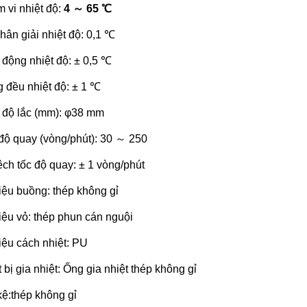
 vi nhiệt độ:
4 ～ 65 ℃
hân giải nhiệt độ: 0,1 ℃
 động nhiệt độ: ± 0,5 ℃
 đều nhiệt độ: ± 1 ℃
 độ lắc (mm): φ38 mm
độ quay (vòng/phút): 30 ～ 250
ệch tốc độ quay: ± 1 vòng/phút
liệu buồng: thép không gỉ
liệu vỏ: thép phun cán nguội
liệu cách nhiệt: PU
t bị gia nhiệt: Ống gia nhiệt thép không gỉ
kệ:thép không gỉ