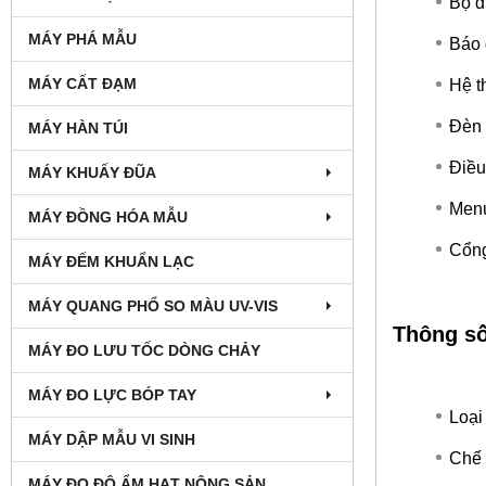
Bộ đ
MÁY PHÁ MẪU
Báo 
MÁY CẤT ĐẠM
Hệ t
Đèn 
MÁY HÀN TÚI
Điều
MÁY KHUẤY ĐŨA
Menu
MÁY ĐỒNG HÓA MẪU
Cổng
MÁY ĐẾM KHUẨN LẠC
MÁY QUANG PHỔ SO MÀU UV-VIS
Thông số
MÁY ĐO LƯU TỐC DÒNG CHẢY
MÁY ĐO LỰC BÓP TAY
Loại
MÁY DẬP MẪU VI SINH
Chế 
MÁY ĐO ĐỘ ẨM HẠT NÔNG SẢN