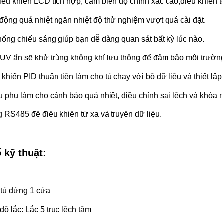
iều khiển LCD tích hợp, cảm biến độ chính xác cao,điều khiển tố
động quá nhiệt ngăn nhiệt độ thử nghiệm vượt quá cài đặt.
hống chiếu sáng giúp bạn dễ dàng quan sát bất kỳ lúc nào.
UV ẩn sẽ khử trùng không khí lưu thông để đảm bảo môi trườn
 khiển PID thuận tiện làm cho tủ chạy với bộ dữ liệu và thiết lập
 phụ làm cho cảnh báo quá nhiệt, điều chỉnh sai lệch và khóa 
 RS485 để điều khiển từ xa và truyền dữ liệu.
 kỹ thuật:
 tủ đứng 1 cửa
độ lắc: Lắc 5 trục lệch tâm