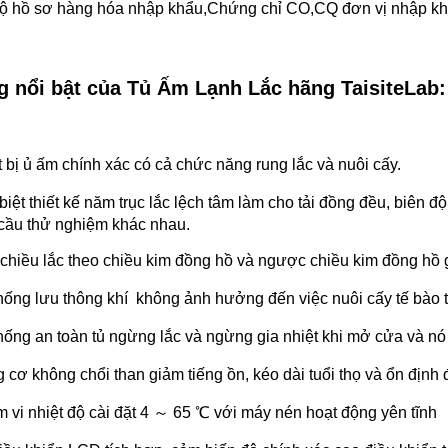
ộ hồ sơ hàng hóa nhập khẩu,Chứng chỉ CO,CQ đơn vị nhập khẩ
g nổi bật của Tủ Ấm Lạnh Lắc hãng TaisiteLab:
t bị ủ ấm chính xác có cả chức năng rung lắc và nuôi cấy.
biệt thiết kế năm trục lắc lệch tâm làm cho tải đồng đều, biên 
cầu thử nghiệm khác nhau.
chiều lắc theo chiều kim đồng hồ và ngược chiều kim đồng hồ 
hống lưu thông khí không ảnh hưởng đến việc nuôi cấy tế bào t
hống an toàn tủ ngừng lắc và ngừng gia nhiệt khi mở cửa và nó 
 cơ không chổi than giảm tiếng ồn, kéo dài tuổi thọ và ổn đị
 vi nhiệt độ cài đặt 4 ～ 65 ℃ với máy nén hoạt động yên tĩnh