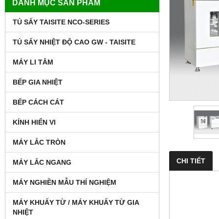
DANH MỤC SẢN PHẨM
TỦ SẤY TAISITE NCO-SERIES
TỦ SẤY NHIỆT ĐỘ CAO GW - TAISITE
MÁY LI TÂM
BẾP GIA NHIỆT
BẾP CÁCH CÁT
KÍNH HIỂN VI
MÁY LẮC TRÒN
CHI TIẾT
MÁY LẮC NGANG
MÁY NGHIỀN MẪU THÍ NGHIỆM
MÁY KHUẤY TỪ / MÁY KHUẤY TỪ GIA
NHIỆT