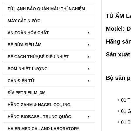
TỦ LẠNH BẢO QUẢN MẪU THÍ NGHIỆM
TỦ ẤM L
MÁY CẤT NƯỚC
Model: 
AN TOÀN HÓA CHẤT
Hãng sản
BỂ RỬA SIÊU ÂM
Sản xuất
BỂ CÁCH THỦY,BỂ ĐIỀU NHIỆT
BOM NHIỆT LƯỢNG
Bộ sản 
CÂN ĐIỆN TỬ
ĐĨA PETRIFILM ,3M
01 T
HÃNG ZAHM & NAGEL CO., INC.
01 G
HÃNG BIOBASE - TRUNG QUỐC
01 B
HAIER MEDICAL AND LABORATORY