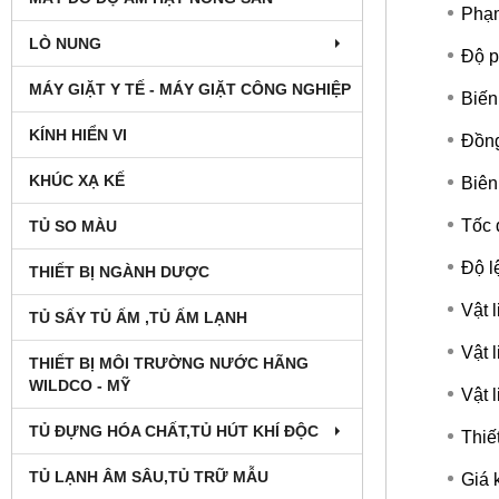
Phạm
LÒ NUNG
Độ p
MÁY GIẶT Y TẾ - MÁY GIẶT CÔNG NGHIỆP
Biến
KÍNH HIỂN VI
Đồng
KHÚC XẠ KẾ
Biên
Tốc 
TỦ SO MÀU
Độ l
THIẾT BỊ NGÀNH DƯỢC
Vật 
TỦ SẤY TỦ ẤM ,TỦ ẤM LẠNH
Vật 
THIẾT BỊ MÔI TRƯỜNG NƯỚC HÃNG
WILDCO - MỸ
Vật 
TỦ ĐỰNG HÓA CHẤT,TỦ HÚT KHÍ ĐỘC
Thiế
TỦ LẠNH ÂM SÂU,TỦ TRỮ MẪU
Giá 