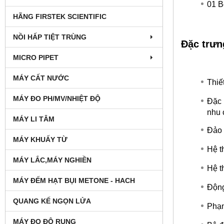
01 B
HÃNG FIRSTEK SCIENTIFIC
NỒI HẤP TIỆT TRÙNG
Đặc trưn
MICRO PIPET
MÁY CẤT NƯỚC
Thiế
MÁY ĐO PH/MV/NHIỆT ĐỘ
Đặc 
nhu 
MÁY LI TÂM
Đảo 
MÁY KHUẤY TỪ
Hệ t
MÁY LẮC,MÁY NGHIỀN
Hệ t
MÁY ĐẾM HẠT BỤI METONE - HACH
Động
QUANG KẾ NGỌN LỬA
Phạm
MÁY ĐO ĐỘ RUNG