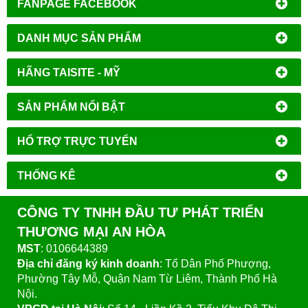
FANPAGE FACEBOOK
DANH MỤC SẢN PHẨM
HÃNG TAISITE - MỸ
SẢN PHẨM NỔI BẬT
HỔ TRỢ TRỰC TUYẾN
THỐNG KÊ
CÔNG TY TNHH ĐẦU TƯ PHÁT TRIỂN
THƯƠNG MẠI AN HÒA
MST
: 0106644389
Địa chỉ đăng ký kinh doanh
: Tổ Dân Phố Phượng,
Phường Tây Mỗ, Quận Nam Từ Liêm, Thành Phố Hà
Nội.