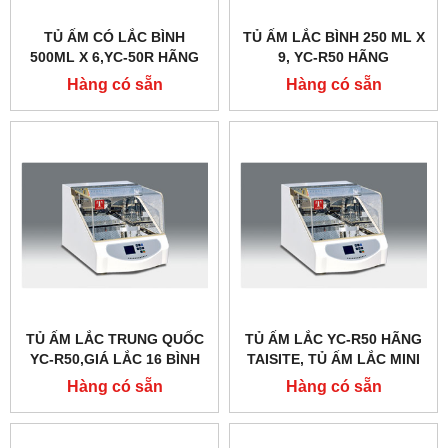
TỦ ẤM CÓ LẮC BÌNH
TỦ ẤM LẮC BÌNH 250 ML X
500ML X 6,YC-50R HÃNG
9, YC-R50 HÃNG
TAISITE
TAISITELAB
Hàng có sẵn
Hàng có sẵn
TỦ ẤM LẮC TRUNG QUỐC
TỦ ẤM LẮC YC-R50 HÃNG
YC-R50,GIÁ LẮC 16 BÌNH
TAISITE, TỦ ẤM LẮC MINI
100ML
Hàng có sẵn
Hàng có sẵn