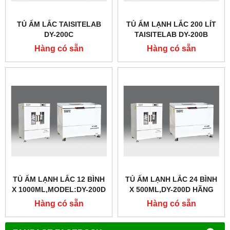
TỦ ẤM LẮC TAISITELAB
TỦ ẤM LẠNH LẮC 200 LÍT
DY-200C
TAISITELAB DY-200B
Hàng có sẵn
Hàng có sẵn
TỦ ẤM LẠNH LẮC 12 BÌNH
TỦ ẤM LẠNH LẮC 24 BÌNH
X 1000ML,MODEL:DY-200D
X 500ML,DY-200D HÃNG
HÃNG TAISITELAB
TAISITELAB
Hàng có sẵn
Hàng có sẵn