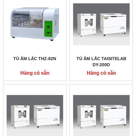
TỦ ẤM LẮC THZ-82N
TỦ ẤM LẮC TAISITELAB
DY-200D
Hàng có sẵn
Hàng có sẵn