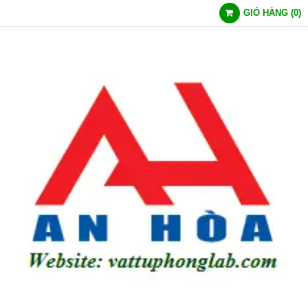
GIỎ HÀNG
(
0
)