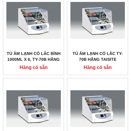
TỦ ẤM LẠNH CÓ LẮC BÌNH
TỦ ẤM LẠNH CÓ LẮC TY-
1000ML X 6, TY-70B HÃNG
70B HÃNG TAISITE
TAISITE
Hàng có sẵn
Hàng có sẵn