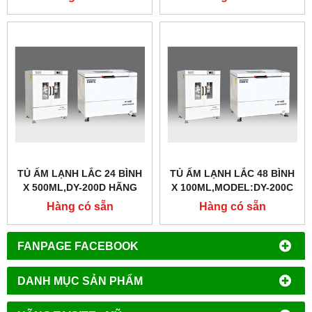
TỦ ẤM LẠNH LẮC 24 BÌNH
TỦ ẤM LẠNH LẮC 48 BÌNH
X 500ML,DY-200D HÃNG
X 100ML,MODEL:DY-200C
TAISITELAB
HÃNG TAISITELAB
Hàng có sẵn
Hàng có sẵn
FANPAGE FACEBOOK
DANH MỤC SẢN PHẨM