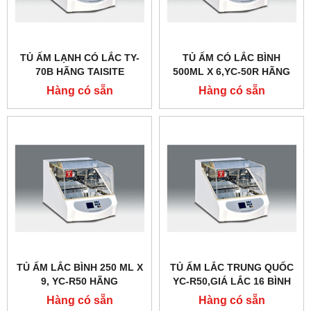
TỦ ẤM LẠNH CÓ LẮC TY-
TỦ ẤM CÓ LẮC BÌNH
70B HÃNG TAISITE
500ML X 6,YC-50R HÃNG
TAISITE
Hàng có sẵn
Hàng có sẵn
TỦ ẤM LẮC BÌNH 250 ML X
TỦ ẤM LẮC TRUNG QUỐC
9, YC-R50 HÃNG
YC-R50,GIÁ LẮC 16 BÌNH
TAISITELAB
100ML
Hàng có sẵn
Hàng có sẵn