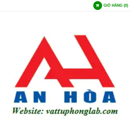
GIỎ HÀNG
(
0
)