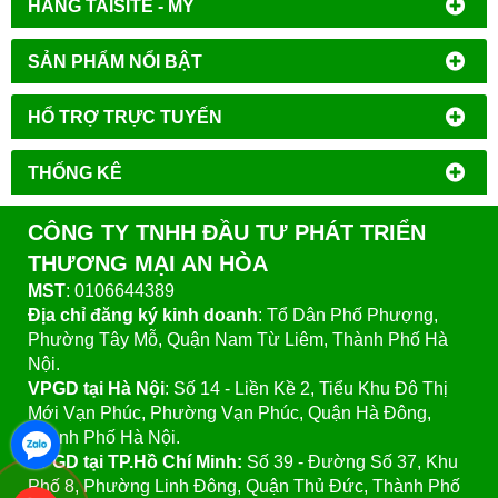
HÃNG TAISITE - MỸ
SẢN PHẨM NỔI BẬT
HỔ TRỢ TRỰC TUYẾN
THỐNG KÊ
CÔNG TY TNHH ĐẦU TƯ PHÁT TRIỂN
THƯƠNG MẠI AN HÒA
MST
: 0106644389
Địa chỉ đăng ký kinh doanh
: Tổ Dân Phố Phượng,
Phường Tây Mỗ, Quận Nam Từ Liêm, Thành Phố Hà
Nội.
VPGD tại Hà Nội
:
Số 14 - Liền Kề 2, Tiểu Khu Đô Thị
Mới Vạn Phúc, Phường Vạn Phúc, Quận Hà Đông,
Thành Phố Hà Nội.
VPGD tại TP.Hồ Chí Minh:
Số 39 - Đường Số 37, Khu
Phố 8, Phường Linh Đông, Quận Thủ Đức, Thành Phố