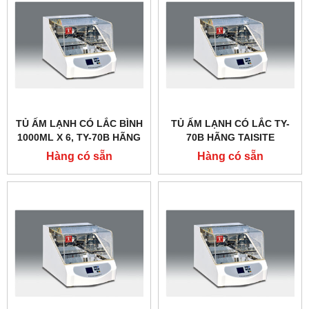
TỦ ẤM LẠNH CÓ LẮC BÌNH
TỦ ẤM LẠNH CÓ LẮC TY-
1000ML X 6, TY-70B HÃNG
70B HÃNG TAISITE
TAISITE
Hàng có sẵn
Hàng có sẵn