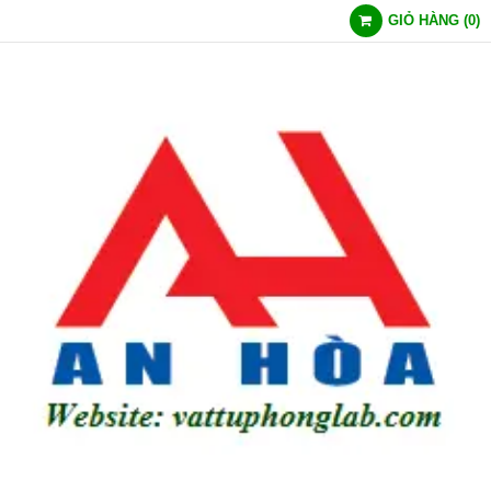
GIỎ HÀNG
(
0
)