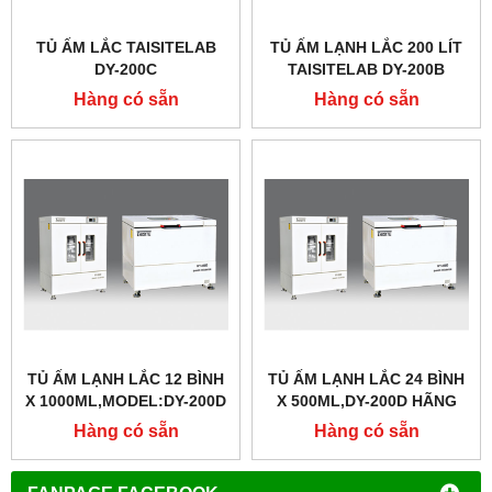
TỦ ẤM LẮC TAISITELAB
TỦ ẤM LẠNH LẮC 200 LÍT
DY-200C
TAISITELAB DY-200B
Hàng có sẵn
Hàng có sẵn
TỦ ẤM LẠNH LẮC 12 BÌNH
TỦ ẤM LẠNH LẮC 24 BÌNH
X 1000ML,MODEL:DY-200D
X 500ML,DY-200D HÃNG
HÃNG TAISITELAB
TAISITELAB
Hàng có sẵn
Hàng có sẵn