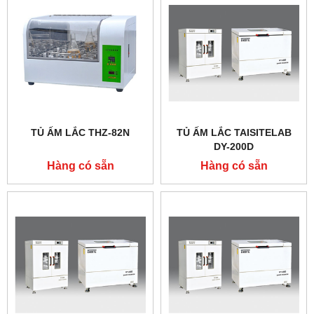
TỦ ẤM LẮC THZ-82N
TỦ ẤM LẮC TAISITELAB
DY-200D
Hàng có sẵn
Hàng có sẵn