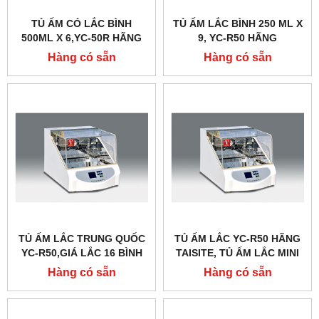
TỦ ẤM CÓ LẮC BÌNH
TỦ ẤM LẮC BÌNH 250 ML X
500ML X 6,YC-50R HÃNG
9, YC-R50 HÃNG
TAISITE
TAISITELAB
Hàng có sẵn
Hàng có sẵn
TỦ ẤM LẮC TRUNG QUỐC
TỦ ẤM LẮC YC-R50 HÃNG
YC-R50,GIÁ LẮC 16 BÌNH
TAISITE, TỦ ẤM LẮC MINI
100ML
Hàng có sẵn
Hàng có sẵn