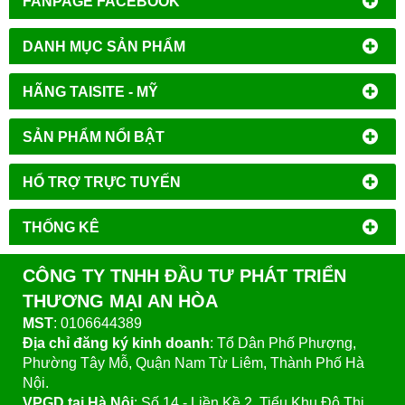
FANPAGE FACEBOOK
DANH MỤC SẢN PHẨM
HÃNG TAISITE - MỸ
SẢN PHẨM NỔI BẬT
HỔ TRỢ TRỰC TUYẾN
THỐNG KÊ
CÔNG TY TNHH ĐẦU TƯ PHÁT TRIỂN
THƯƠNG MẠI AN HÒA
MST
: 0106644389
Địa chỉ đăng ký kinh doanh
: Tổ Dân Phố Phượng,
Phường Tây Mỗ, Quận Nam Từ Liêm, Thành Phố Hà
Nội.
VPGD tại Hà Nội
:
Số 14 - Liền Kề 2, Tiểu Khu Đô Thị