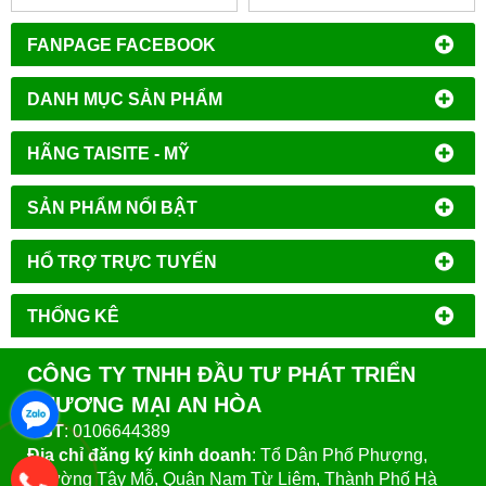
LCB-0183B-A2
1803B-A2
FANPAGE FACEBOOK
DANH MỤC SẢN PHẨM
HÃNG TAISITE - MỸ
SẢN PHẨM NỔI BẬT
HỔ TRỢ TRỰC TUYẾN
THỐNG KÊ
CÔNG TY TNHH ĐẦU TƯ PHÁT TRIỂN
THƯƠNG MẠI AN HÒA
MST
: 0106644389
Địa chỉ đăng ký kinh doanh
: Tổ Dân Phố Phượng,
Phường Tây Mỗ, Quận Nam Từ Liêm, Thành Phố Hà