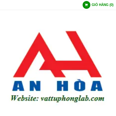
GIỎ HÀNG
(
0
)