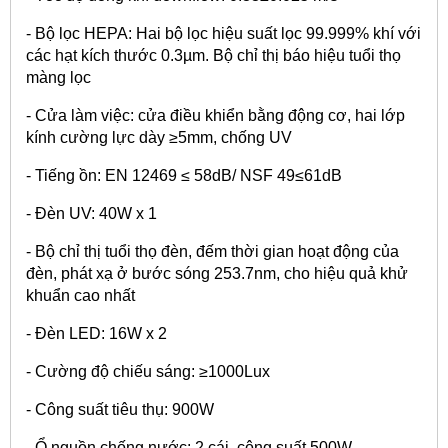
- Bộ lọc HEPA: Hai bộ lọc hiệu suất lọc 99.999% khí với
các hạt kích thước 0.3µm. Bộ chỉ thị báo hiệu tuổi thọ
màng lọc
- Cửa làm việc: cửa điều khiển bằng động cơ, hai lớp
kính cường lực dày ≥5mm, chống UV
- Tiếng ồn: EN 12469 ≤ 58dB/ NSF 49≤61dB
- Đèn UV: 40W x 1
- Bộ chỉ thị tuổi thọ đèn, đếm thời gian hoạt động của
đèn, phát xạ ở bước sóng 253.7nm, cho hiệu quả khử
khuẩn cao nhất
- Đèn LED: 16W x 2
- Cường độ chiếu sáng: ≥1000Lux
- Công suất tiêu thụ: 900W
- Ổ nguồn chống nước: 2 cái, công suất 500W