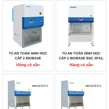
TỦ AN TOÀN SINH HỌC
TỦ AN TOÀN SINH HỌC
CẤP 2 BIOBASE
CẤP 2 BIOBASE BSC-3FA2,
11231BBC86
EN CERTIFIED
Hàng có sẵn
Hàng có sẵn