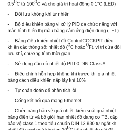
0
0
0.5
C từ 100
C và cho giá trị hoạt động 0.1°C (LED)
- Đối lưu không khí tự nhiên
- Bộ điều khiển bằng vi xử lý PID đa chức năng với
màn hình hiển thị màu bằng cảm ứng điện dung (TFT)
- Bảng điều khiển nhiệt độ ControlCOCKPIT điều
0
0
khiển các thông số: nhiệt độ (
C hoặc
F), vị trí cửa đối
lưu khí, chương trình thời gian
- Sử dụng đầu dò nhiệt độ Pt100 DIN Class A
- Điều chỉnh hỗn hợp không khí trước khi gia nhiệt
bằng cách điều khiển nắp lấy khí 10%
- Tự chẩn đoán để phân tích lỗi
- Cổng kết nối qua mạng Ethernet
- Chức năng bảo vệ quá nhiệt: kiểm soát quá nhiệt
bằng điện tử và bộ giới hạn nhiệt độ dạng cơ TB, cấp
bảo vệ class 1 theo tiêu chuẩn DIN 12 880 tự ngắt khi
0
nhiệt độ vượt quá khoảng 20
C trên nhiệt độ cài đặt