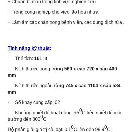
+ Chuẩn bị mẫu trong lĩnh vực nghiên cứu
+ Trong công nghiệp cho việc lão hóa nhựa
+ Làm ấm các chăn trong bệnh viện, các dung dịch rửa .
. .
Tính năng kỹ thuật:
- Thể tích:
161 lit
- Kích thước trong:
rộng 560 x cao 720 x sâu 400
mm
- Kích thước ngoài:
rộng 745 x cao 1104 x sâu 584
mm
- Số khay cung cấp: 02
0
- Khoảng nhiệt độ hoạt động: +5
C trên nhiệt độ môi
0
trường đến 300
C
0
0
Độ phân giải giá trị cài đặt: 0.1
C lên đến 99.9
C;