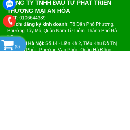
CÔNG TY TNHH ĐẦU TƯ PHÁT TRIỂN
THƯƠNG MẠI AN HÒA
MST
: 0106644389
Địa chỉ đăng ký kinh doanh
: Tổ Dân Phố Phượng,
Phường Tây Mỗ, Quận Nam Từ Liêm, Thành Phố Hà
Nội.
VPGD tại Hà Nội
:
Số 14 - Liền Kề 2, Tiểu Khu Đô Thị
(
0
)
Mới Vạn Phúc, Phường Vạn Phúc, Quận Hà Đông,
Thành Phố Hà Nội.
VPGD tại TP.Hồ Chí Minh:
Số 39 - Đường Số 37, Khu
Phố 8, Phường Linh Đông, Quận Thủ Đức, Thành Phố
Hồ Chí Minh
Website
:https://vattuphonglab.vn
Email
: vattuphonglab@gmail.com
Hotline: Mr.Đăng - 0903.07.1102
SẢN PHẨM