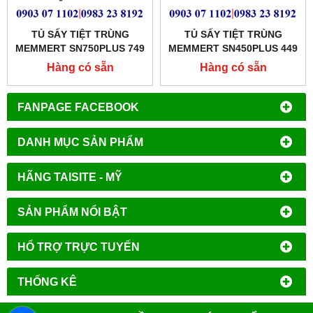
TỦ SẤY TIỆT TRÙNG
TỦ SẤY TIỆT TRÙNG
MEMMERT SN750PLUS 749
MEMMERT SN450PLUS 449
LÍT
LÍT
Hàng có sẵn
Hàng có sẵn
FANPAGE FACEBOOK
DANH MỤC SẢN PHẨM
HÃNG TAISITE - MỸ
SẢN PHẨM NỔI BẬT
HỔ TRỢ TRỰC TUYẾN
THỐNG KÊ