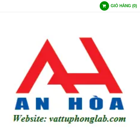
GIỎ HÀNG
(
0
)