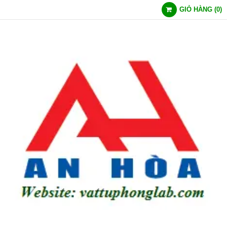
GIỎ HÀNG
(
0
)