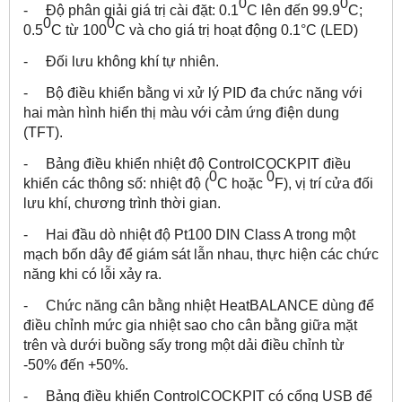
0
0
- Độ phân giải giá trị cài đặt: 0.1
C lên đến 99.9
C;
0
0
0.5
C từ 100
C và cho giá trị hoạt động 0.1°C (LED)
- Đối lưu không khí tự nhiên.
- Bộ điều khiển bằng vi xử lý PID đa chức năng với
hai màn hình hiển thị màu với cảm ứng điện dung
(TFT).
- Bảng điều khiển nhiệt độ ControlCOCKPIT điều
0
0
khiển các thông số: nhiệt độ (
C hoặc
F), vị trí cửa đối
lưu khí, chương trình thời gian.
- Hai đầu dò nhiệt độ Pt100 DIN Class A trong một
mạch bốn dây để giám sát lẫn nhau, thực hiện các chức
năng khi có lỗi xảy ra.
- Chức năng cân bằng nhiệt HeatBALANCE dùng để
điều chỉnh mức gia nhiệt sao cho cân bằng giữa mặt
trên và dưới buồng sấy trong một dải điều chỉnh từ
-50% đến +50%.
- Bảng điều khiển ControlCOCKPIT có cổng USB để