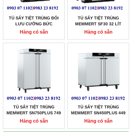
TỦ SẤY TIỆT TRÙNG ĐỐI
TỦ SẤY TIỆT TRÙNG
LƯU CƯỠNG BỨC
MEMMERT SF30 32 LÍT
MEMMERT 53 LÍT
Hàng có sẵn
Hàng có sẵn
MODEL:SF55
TỦ SẤY TIỆT TRÙNG
TỦ SẤY TIỆT TRÙNG
MEMMERT SN750PLUS 749
MEMMERT SN450PLUS 449
LÍT
LÍT
Hàng có sẵn
Hàng có sẵn