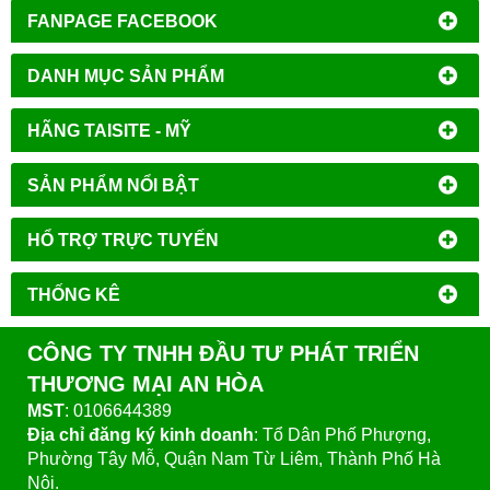
FANPAGE FACEBOOK
DANH MỤC SẢN PHẨM
HÃNG TAISITE - MỸ
SẢN PHẨM NỔI BẬT
HỔ TRỢ TRỰC TUYẾN
THỐNG KÊ
CÔNG TY TNHH ĐẦU TƯ PHÁT TRIỂN
THƯƠNG MẠI AN HÒA
MST
: 0106644389
Địa chỉ đăng ký kinh doanh
: Tổ Dân Phố Phượng,
Phường Tây Mỗ, Quận Nam Từ Liêm, Thành Phố Hà
Nội.