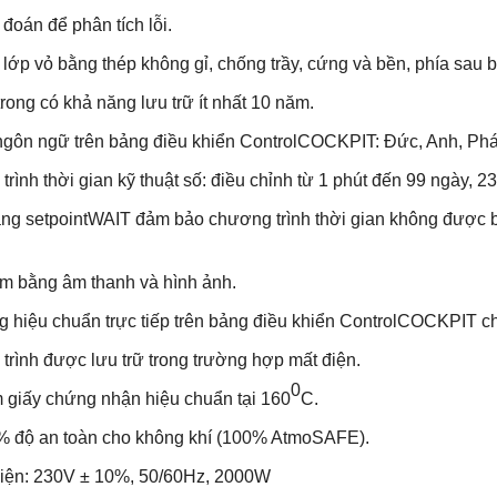
oán để phân tích lỗi.
lớp vỏ bằng thép không gỉ, chống trầy, cứng và bền, phía sau 
ong có khả năng lưu trữ ít nhất 10 năm.
gôn ngữ trên bảng điều khiển ControlCOCKPIT: Đức, Anh, Ph
nh thời gian kỹ thuật số: điều chỉnh từ 1 phút đến 99 ngày, 23
 setpointWAIT đảm bảo chương trình thời gian không được bắt đ
m bằng âm thanh và hình ảnh.
hiệu chuẩn trực tiếp trên bảng điều khiển ControlCOCKPIT cho 3
ình được lưu trữ trong trường hợp mất điện.
0
giấy chứng nhận hiệu chuẩn tại 160
C.
 độ an toàn cho không khí (100% AtmoSAFE).
ện: 230V ± 10%, 50/60Hz, 2000W