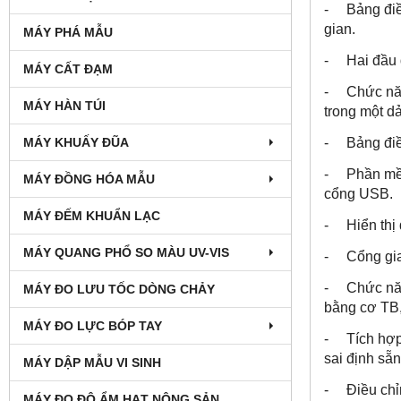
- Bảng điều
gian.
MÁY PHÁ MẪU
- Hai đầu d
MÁY CẤT ĐẠM
- Chức năng
MÁY HÀN TÚI
trong một d
- Bảng điều
MÁY KHUẤY ĐŨA
- Phần mềm 
MÁY ĐỒNG HÓA MẪU
cổng USB.
MÁY ĐẾM KHUẨN LẠC
- Hiển thị 
MÁY QUANG PHỔ SO MÀU UV-VIS
- Cổng giao
- Chức năng
MÁY ĐO LƯU TỐC DÒNG CHẢY
bằng cơ TB,
MÁY ĐO LỰC BÓP TAY
- Tích hợp 
sai định sẵ
MÁY DẬP MẪU VI SINH
- Điều chỉn
MÁY ĐO ĐỘ ẨM HẠT NÔNG SẢN