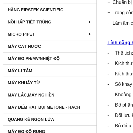
+ Chuẩn bị 
HÃNG FIRSTEK SCIENTIFIC
+ Trong côn
NỒI HẤP TIỆT TRÙNG
+ Làm ấm cá
MICRO PIPET
Tính năng k
MÁY CẤT NƯỚC
- Thể tích
MÁY ĐO PH/MV/NHIỆT ĐỘ
- Kích thư
MÁY LI TÂM
- Kích thư
MÁY KHUẤY TỪ
- Số khay 
- Khoảng n
MÁY LẮC,MÁY NGHIỀN
- Độ phân gi
MÁY ĐẾM HẠT BỤI METONE - HACH
- Đối lưu k
QUANG KẾ NGỌN LỬA
- Bộ điều k
MÁY ĐO ĐỘ RUNG