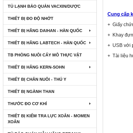
TỦ LẠNH BẢO QUẢN VACXIN/DƯỢC
Cung cấp k
THIẾT BỊ ĐO ĐỘ NHỚT
+ Giấy chứn
THIẾT BỊ HÃNG DAIHAN - HÀN QUỐC
+ Khay đự
THIẾT BỊ HÃNG LABTECH - HÀN QUỐC
+ USB với
TB PHÒNG NUÔI CẤY MÔ THỰC VẬT
+ Tài liệu 
THIẾT BỊ HÃNG KERN-SOHN
THIẾT BỊ CHĂN NUÔI - THÚ Y
THIẾT BỊ NGÀNH THAN
THƯỚC ĐO CƠ KHÍ
THIẾT BỊ KIỂM TRA LỰC XOẮN - MOMEN
XOẮN