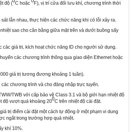
0
0
t độ (
C hoặc
F), vị trí cửa đối lưu khí, chương trình thời
t lẫn nhau, thực hiện các chức năng khi có lỗi xảy ra.
iệt sao cho cân bằng giữa mặt trên và dưới buồng sấy
ác giá trị, kích hoạt chức năng ID cho người sử dụng.
yển các chương trình thông qua giao diện Ethernet hoặc
.000 giá trị tương đương khoảng 1 tuần).
n các chương trình và cho đăng nhập trực tuyến.
TWW/TWB với cấp bảo vệ Class 3.1 và bộ giới hạn nhiệt độ
0
iệt độ vượt quá khoảng 20
C trên nhiệt độ cài đặt.
iá trị điểm cài đặt một cách tự động ở một phạm vi dung
ợc ngắt trong trường hợp quá nhiệt.
ấy khí 10%.