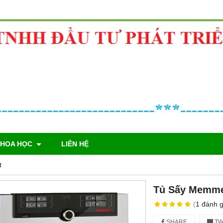
KHOA HỌC
LIÊN HỆ
t
Tủ Sấy Memmer
(
1
đánh g
SHARE
TW