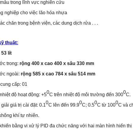
mẫu trong lĩnh vực nghiên cứu
g nghiệp cho việc lão hóa nhựa
c chăn trong bệnh viện, các dung dịch rửa . . .
ỹ thuật:
:
53 lít
ớc trong:
rộng 400 x cao 400 x sâu 330 mm
ớc ngoài:
rộng 585 x cao 784 x sâu 514 mm
cung cấp: 01
0
0
hiệt độ hoạt động: +5
C trên nhiệt độ môi trường đến 300
C.
0
0
0
0
ải giá trị cài đặt: 0.1
C lên đến 99.9
C; 0.5
C từ 100
C và ch
hông khí tự nhiên.
hiển bằng vi xử lý PID đa chức năng với hai màn hình hiển th