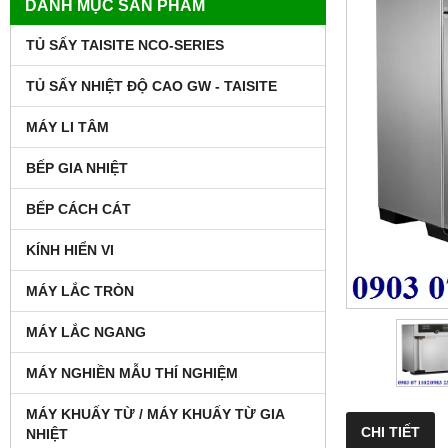
DANH MỤC SẢN PHẨM
TỦ SẤY TAISITE NCO-SERIES
TỦ SẤY NHIỆT ĐỘ CAO GW - TAISITE
MÁY LI TÂM
BẾP GIA NHIỆT
BẾP CÁCH CÁT
KÍNH HIỂN VI
MÁY LẮC TRÒN
MÁY LẮC NGANG
MÁY NGHIỀN MẪU THÍ NGHIỆM
MÁY KHUẤY TỪ / MÁY KHUẤY TỪ GIA
CHI TIẾT
NHIỆT