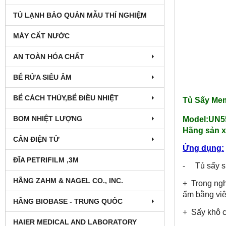
TỦ LẠNH BẢO QUẢN MẪU THÍ NGHIỆM
MÁY CẤT NƯỚC
AN TOÀN HÓA CHẤT
BỂ RỬA SIÊU ÂM
BỂ CÁCH THỦY,BỂ ĐIỀU NHIỆT
Tủ Sấy Mem
BOM NHIỆT LƯỢNG
Model:UN5
Hãng sản x
CÂN ĐIỆN TỬ
Ứng dụng:
ĐĨA PETRIFILM ,3M
- Tủ sấy sử
HÃNG ZAHM & NAGEL CO., INC.
+ Trong ngh
ẩm bằng việc
HÃNG BIOBASE - TRUNG QUỐC
+ Sấy khô c
HAIER MEDICAL AND LABORATORY