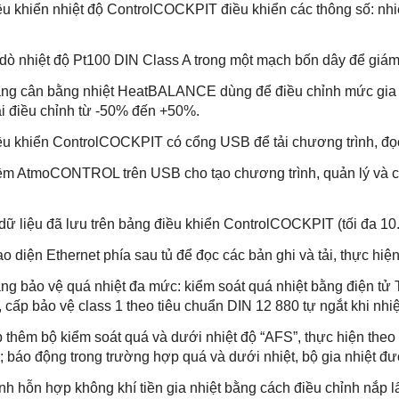
 khiển nhiệt độ ControlCOCKPIT điều khiển các thông số: nhiệ
ò nhiệt độ Pt100 DIN Class A trong một mạch bốn dây để giám sá
 cân bằng nhiệt HeatBALANCE dùng để điều chỉnh mức gia nh
ải điều chỉnh từ -50% đến +50%.
 khiển ControlCOCKPIT có cổng USB để tải chương trình, đọc c
AtmoCONTROL trên USB cho tạo chương trình, quản lý và chu
dữ liệu đã lưu trên bảng điều khiển ControlCOCKPIT (tối đa 10
 diện Ethernet phía sau tủ để đọc các bản ghi và tải, thực hiệ
 bảo vệ quá nhiệt đa mức: kiểm soát quá nhiệt bằng điện tử 
 cấp bảo vệ class 1 theo tiêu chuẩn DIN 12 880 tự ngắt khi nh
thêm bộ kiểm soát quá và dưới nhiệt độ “AFS”, thực hiện theo g
n; báo động trong trường hợp quá và dưới nhiệt, bộ gia nhiệt đư
h hỗn hợp không khí tiền gia nhiệt bằng cách điều chỉnh nắp l