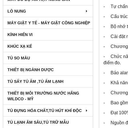
- Tự chẩn đ
LÒ NUNG
- Cấu trúc 
MÁY GIẶT Y TẾ - MÁY GIẶT CÔNG NGHIỆP
- Bộ nhớ tr
KÍNH HIỂN VI
- Cài đặt n
- Chương trì
KHÚC XẠ KẾ
- Chức năng
TỦ SO MÀU
điểm đo.
THIẾT BỊ NGÀNH DƯỢC
- Báo alar
TỦ SẤY TỦ ẤM ,TỦ ẤM LẠNH
- Khả năng 
- Chương tr
THIẾT BỊ MÔI TRƯỜNG NƯỚC HÃNG
WILDCO - MỸ
- Bao gồm 
TỦ ĐỰNG HÓA CHẤT,TỦ HÚT KHÍ ĐỘC
- Đạt 100%
TỦ LẠNH ÂM SÂU,TỦ TRỮ MẪU
- Nguồn đi