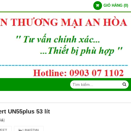
GIỎ HÀNG
(
0
)
t UN55plus 53 lít
iá
)
EET
LINKEDIN