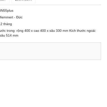
UN55plus
Memmert - Đức
12 tháng
 thước trong: rộng 400 x cao 400 x sâu 330 mm Kích thước ngoài:
x sâu 514 mm