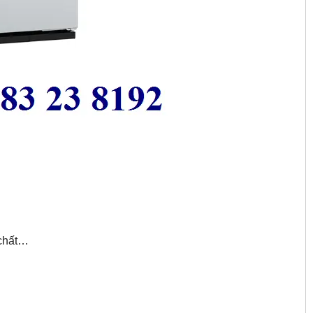
 chất…