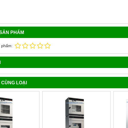
 SẢN PHẨM
n phẩm:
N
 CÙNG LOẠI