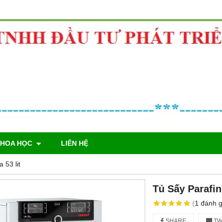
KHOA HỌC
LIÊN HỆ
53 lit
Tủ Sấy Parafi
(
1
đánh g
SHARE
TW