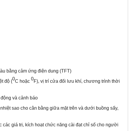
 màu bằng cảm ứng điện dung (TFT)
0
0
t độ (
C hoặc
F), vị trí cửa đối lưu khí, chương trình thời
t động và cảnh báo
iệt sao cho cân bằng giữa mặt trên và dưới buồng sấy,
c giá trị, kích hoạt chức năng cài đạt chỉ số cho người