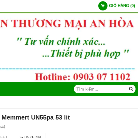
GIỎ HÀNG
(
0
)
n Memmert UN55pa 53 lit
iá
)
EET
LINKEDIN