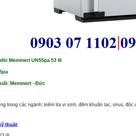
afin Memmert UN55pa 53 lit
5pa
uất:
Memmert - Đức
g trong các ngành: kiểm tra vi sinh, đếm khuẩn lạc, virus, độc
kỹ thuật
:
3 lít