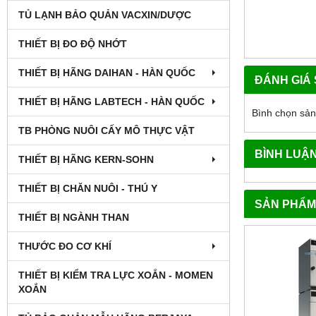
TỦ LẠNH BẢO QUẢN VACXIN/DƯỢC
THIẾT BỊ ĐO ĐỘ NHỚT
THIẾT BỊ HÃNG DAIHAN - HÀN QUỐC
ĐÁNH GIÁ
THIẾT BỊ HÃNG LABTECH - HÀN QUỐC
Bình chọn sả
TB PHÒNG NUÔI CẤY MÔ THỰC VẬT
BÌNH LUẬ
THIẾT BỊ HÃNG KERN-SOHN
THIẾT BỊ CHĂN NUÔI - THÚ Y
SẢN PHẨM
THIẾT BỊ NGÀNH THAN
THƯỚC ĐO CƠ KHÍ
THIẾT BỊ KIỂM TRA LỰC XOẮN - MOMEN
XOẮN