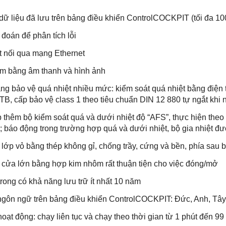
dữ liệu đã lưu trên bảng điều khiển ControlCOCKPIT (tối đa 10
oán để phân tích lỗi
 nối qua mạng Ethernet
m bằng âm thanh và hình ảnh
 bảo vệ quá nhiệt nhiều mức: kiểm soát quá nhiệt bằng điện 
TB, cấp bảo vệ class 1 theo tiêu chuẩn DIN 12 880 tự ngắt khi
thêm bộ kiểm soát quá và dưới nhiệt độ “AFS”, thực hiện theo g
n; báo động trong trường hợp quá và dưới nhiệt, bộ gia nhiệt đ
lớp vỏ bằng thép không gỉ, chống trầy, cứng và bền, phía sau
ửa lớn bằng hợp kim nhôm rất thuận tiện cho việc đóng/mở
ong có khả năng lưu trữ ít nhất 10 năm
gôn ngữ trên bảng điều khiển ControlCOCKPIT: Đức, Anh, Tâ
ạt động: chạy liên tục và chạy theo thời gian từ 1 phút đến 99