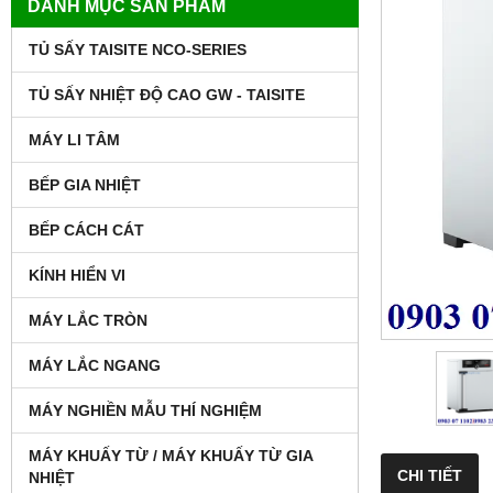
DANH MỤC SẢN PHẨM
TỦ SẤY TAISITE NCO-SERIES
TỦ SẤY NHIỆT ĐỘ CAO GW - TAISITE
MÁY LI TÂM
BẾP GIA NHIỆT
BẾP CÁCH CÁT
KÍNH HIỂN VI
MÁY LẮC TRÒN
MÁY LẮC NGANG
MÁY NGHIỀN MẪU THÍ NGHIỆM
MÁY KHUẤY TỪ / MÁY KHUẤY TỪ GIA
CHI TIẾT
NHIỆT