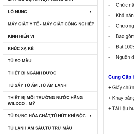
- Chức năng
LÒ NUNG
- Khả năng 
MÁY GIẶT Y TẾ - MÁY GIẶT CÔNG NGHIỆP
- Chương tr
- Bao gồm 
KÍNH HIỂN VI
- Đạt 100%
KHÚC XẠ KẾ
- Nguồn đi
TỦ SO MÀU
THIẾT BỊ NGÀNH DƯỢC
Cung Cấp 
TỦ SẤY TỦ ẤM ,TỦ ẤM LẠNH
+ Giấy chứn
THIẾT BỊ MÔI TRƯỜNG NƯỚC HÃNG
+ Khay bằng
WILDCO - MỸ
+ Tài liệu 
TỦ ĐỰNG HÓA CHẤT,TỦ HÚT KHÍ ĐỘC
TỦ LẠNH ÂM SÂU,TỦ TRỮ MẪU