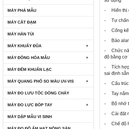
sử dụng
- Hiển thị 
MÁY PHÁ MẪU
- Tự chẩn đ
MÁY CẤT ĐẠM
- Cổng kết
MÁY HÀN TÚI
- Báo alar
MÁY KHUẤY ĐŨA
- Chức năng
độ bằng cơ 
MÁY ĐỒNG HÓA MẪU
- Tích hợp 
MÁY ĐẾM KHUẨN LẠC
sai định sẵ
MÁY QUANG PHỔ SO MÀU UV-VIS
- Cấu trúc 
MÁY ĐO LƯU TỐC DÒNG CHẢY
- Tay nắm c
- Bộ nhớ tr
MÁY ĐO LỰC BÓP TAY
- Cài đặt n
MÁY DẬP MẪU VI SINH
- Chế độ ho
MÁY ĐO ĐỘ ẨM HẠT NÔNG SẢN