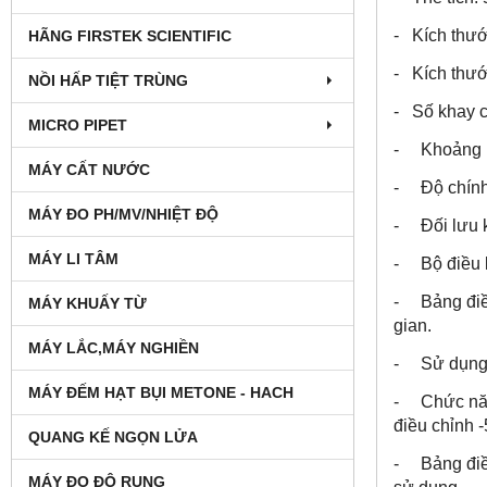
- Kích thướ
HÃNG FIRSTEK SCIENTIFIC
- Kích thướ
NỒI HẤP TIỆT TRÙNG
- Số khay c
MICRO PIPET
- Khoảng n
MÁY CẤT NƯỚC
- Độ chính 
MÁY ĐO PH/MV/NHIỆT ĐỘ
- Đối lưu k
MÁY LI TÂM
- Bộ điều k
- Bảng điều
MÁY KHUẤY TỪ
gian.
MÁY LẮC,MÁY NGHIỀN
- Sử dụng 2
MÁY ĐẾM HẠT BỤI METONE - HACH
- Chức năng
điều chỉnh
QUANG KẾ NGỌN LỬA
- Bảng điều
MÁY ĐO ĐỘ RUNG