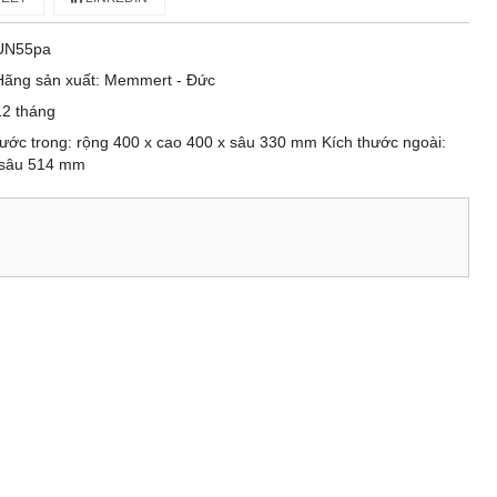
UN55pa
Hãng sản xuất: Memmert - Đức
12 tháng
 thước trong: rộng 400 x cao 400 x sâu 330 mm Kích thước ngoài:
x sâu 514 mm