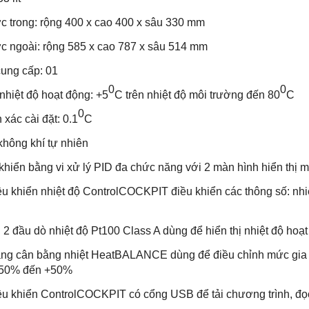
c trong: rộng 400 x cao 400 x sâu 330 mm
c ngoài: rộng 585 x cao 787 x sâu 514 mm
ung cấp: 01
0
0
hiệt độ hoạt động: +5
C trên nhiệt độ môi trường đến 80
C
0
xác cài đặt: 0.1
C
hông khí tự nhiên
hiển bằng vi xử lý PID đa chức năng với 2 màn hình hiển thị
 khiển nhiệt độ ControlCOCKPIT điều khiển các thông số: nhiệ
 đầu dò nhiệt độ Pt100 Class A dùng để hiển thị nhiệt độ hoạ
 cân bằng nhiệt HeatBALANCE dùng để điều chỉnh mức gia nh
 -50% đến +50%
 khiển ControlCOCKPIT có cổng USB để tải chương trình, đọc cá