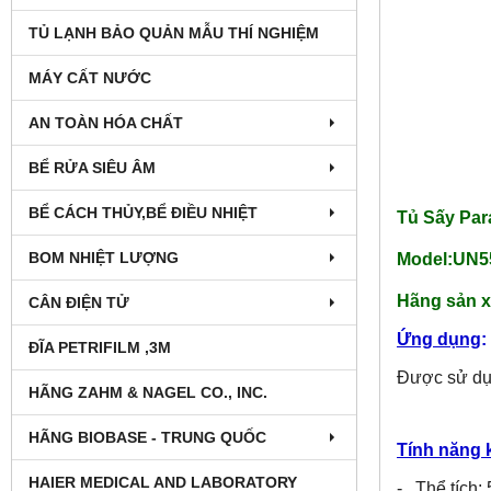
TỦ LẠNH BẢO QUẢN MẪU THÍ NGHIỆM
MÁY CẤT NƯỚC
AN TOÀN HÓA CHẤT
BỂ RỬA SIÊU ÂM
BỂ CÁCH THỦY,BỂ ĐIỀU NHIỆT
Tủ Sấy Par
BOM NHIỆT LƯỢNG
Model:UN5
Hãng sản x
CÂN ĐIỆN TỬ
Ứng dụng
:
ĐĨA PETRIFILM ,3M
Được sử dụn
HÃNG ZAHM & NAGEL CO., INC.
HÃNG BIOBASE - TRUNG QUỐC
Tính năng 
HAIER MEDICAL AND LABORATORY
- Thể tích: 5