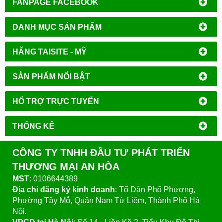
FANPAGE FACEBOOK
DANH MỤC SẢN PHẨM
HÃNG TAISITE - MỸ
SẢN PHẨM NỔI BẬT
HỔ TRỢ TRỰC TUYẾN
THỐNG KÊ
CÔNG TY TNHH ĐẦU TƯ PHÁT TRIỂN
THƯƠNG MẠI AN HÒA
MST
: 0106644389
Địa chỉ đăng ký kinh doanh
: Tổ Dân Phố Phượng,
Phường Tây Mỗ, Quận Nam Từ Liêm, Thành Phố Hà
Nội.