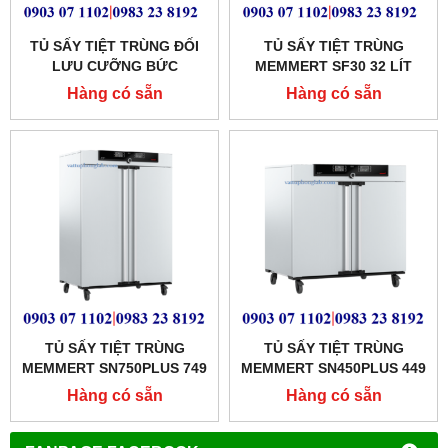
TỦ SẤY TIỆT TRÙNG ĐỐI
TỦ SẤY TIỆT TRÙNG
LƯU CƯỠNG BỨC
MEMMERT SF30 32 LÍT
MEMMERT 53 LÍT
Hàng có sẵn
Hàng có sẵn
MODEL:SF55
TỦ SẤY TIỆT TRÙNG
TỦ SẤY TIỆT TRÙNG
MEMMERT SN750PLUS 749
MEMMERT SN450PLUS 449
LÍT
LÍT
Hàng có sẵn
Hàng có sẵn