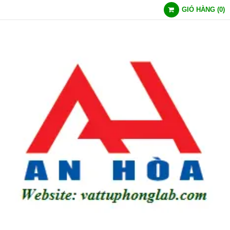
GIỎ HÀNG
(
0
)