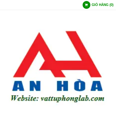
GIỎ HÀNG
(
0
)