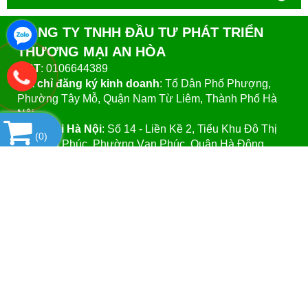
CÔNG TY TNHH ĐẦU TƯ PHÁT TRIỂN
THƯƠNG MẠI AN HÒA
MST
: 0106644389
Địa chỉ đăng ký kinh doanh
: Tổ Dân Phố Phượng,
Phường Tây Mỗ, Quận Nam Từ Liêm, Thành Phố Hà
Nội.
VPGD tại Hà Nội
:
Số 14 - Liền Kề 2, Tiểu Khu Đô Thị
(
0
)
Mới Vạn Phúc, Phường Vạn Phúc, Quận Hà Đông,
Thành Phố Hà Nội.
VPGD tại TP.Hồ Chí Minh:
Số 39 - Đường Số 37, Khu
Phố 8, Phường Linh Đông, Quận Thủ Đức, Thành Phố
Hồ Chí Minh
Website
:https://vattuphonglab.vn
Email
: vattuphonglab@gmail.com
Hotline: Mr.Đăng - 0903.07.1102
SẢN PHẨM