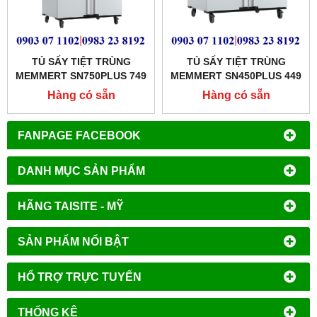
TỦ SẤY TIỆT TRÙNG
TỦ SẤY TIỆT TRÙNG
MEMMERT SN750PLUS 749
MEMMERT SN450PLUS 449
LÍT
LÍT
Hàng có sẵn
Hàng có sẵn
FANPAGE FACEBOOK
DANH MỤC SẢN PHẨM
HÃNG TAISITE - MỸ
SẢN PHẨM NỔI BẬT
HỔ TRỢ TRỰC TUYẾN
THỐNG KÊ