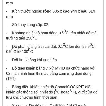
mm
- Kích thước ngoài:
rộng 585 x cao 944 x sâu 514
mm
- Số khay cung cấp: 02
0
- Khoảng nhiệt độ hoạt động: +5
C trên nhiệt độ môi
0
trường đến 250
C
0
0
- Độ phân giải giá trị cài đặt: 0.1
C lên đến 99.9
C;
0
0
0.5
C từ 100
C
- Đối lưu không khí tự nhiên
- Bộ điều khiển bằng vi xử lý PID đa chức năng với
02 màn hình hiển thị màu bằng cảm ứng điện dung
(TFT)
- Bảng điều khiển nhiệt độ ControlCOCKPIT điều
0
0
khiển các thông số: nhiệt độ (
C hoặc
F), vị trí cửa đối
lưu khí, chương trình thời gian
- Sử dụng đầu dò nhiệt độ Pt100 DIN Class A