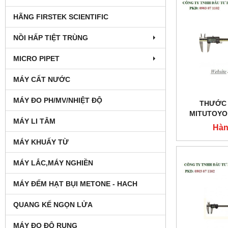
HÃNG FIRSTEK SCIENTIFIC
NỒI HẤP TIỆT TRÙNG
MICRO PIPET
MÁY CẤT NƯỚC
MÁY ĐO PH/MV/NHIỆT ĐỘ
THƯỚC 
MITUTOYO
MÁY LI TÂM
Hàn
MÁY KHUẤY TỪ
MÁY LẮC,MÁY NGHIỀN
MÁY ĐẾM HẠT BỤI METONE - HACH
QUANG KẾ NGỌN LỬA
MÁY ĐO ĐỘ RUNG