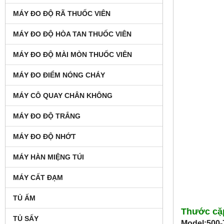
MÁY ĐO ĐỘ RÃ THUỐC VIÊN
MÁY ĐO ĐỘ HÒA TAN THUỐC VIÊN
MÁY ĐO ĐỘ MÀI MÒN THUỐC VIÊN
MÁY ĐO ĐIỂM NÓNG CHÁY
MÁY CÔ QUAY CHÂN KHÔNG
MÁY ĐO ĐỘ TRẮNG
MÁY ĐO ĐỘ NHỚT
MÁY HÀN MIỆNG TÚI
MÁY CẤT ĐẠM
TỦ ẤM
Thước cặp
TỦ SẤY
Model:500-