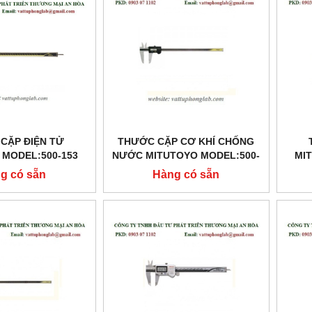
CẶP ĐIỆN TỬ
THƯỚC CẶP CƠ KHÍ CHỐNG
 MODEL:500-153
NƯỚC MITUTOYO MODEL:500-
MI
502-10
g có sẵn
Hàng có sẵn