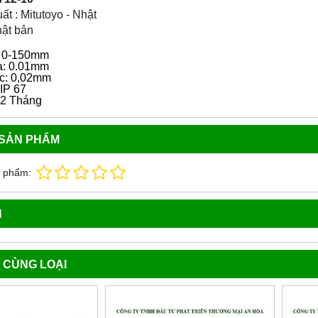
t : Mitutoyo - Nhật
hật bản
: 0-150mm
a: 0.01mm
ác: 0,02mm
IP 67
12 Tháng
 SẢN PHẨM
n phẩm:
N
 CÙNG LOẠI