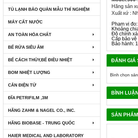
Hãng sản xuấ
TỦ LẠNH BẢO QUẢN MẪU THÍ NGHIỆM
Xuất xứ : N
MÁY CẤT NƯỚC
Phạm vị đo
Khoảng chi
Độ chính x
AN TOÀN HÓA CHẤT
Cấp bảo vệ 
Bảo hành: 
BỂ RỬA SIÊU ÂM
BỂ CÁCH THỦY,BỂ ĐIỀU NHIỆT
ĐÁNH GIÁ
BOM NHIỆT LƯỢNG
Bình chọn sả
CÂN ĐIỆN TỬ
BÌNH LUẬ
ĐĨA PETRIFILM ,3M
HÃNG ZAHM & NAGEL CO., INC.
SẢN PHẨM
HÃNG BIOBASE - TRUNG QUỐC
HAIER MEDICAL AND LABORATORY