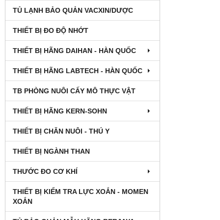
TỦ LẠNH BẢO QUẢN VACXIN/DƯỢC
THIẾT BỊ ĐO ĐỘ NHỚT
THIẾT BỊ HÃNG DAIHAN - HÀN QUỐC
THIẾT BỊ HÃNG LABTECH - HÀN QUỐC
TB PHÒNG NUÔI CẤY MÔ THỰC VẬT
THIẾT BỊ HÃNG KERN-SOHN
THIẾT BỊ CHĂN NUÔI - THÚ Y
THIẾT BỊ NGÀNH THAN
THƯỚC ĐO CƠ KHÍ
THIẾT BỊ KIỂM TRA LỰC XOẮN - MOMEN
XOẮN