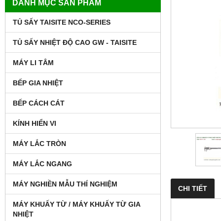
DANH MỤC SẢN PHẨM
TỦ SẤY TAISITE NCO-SERIES
TỦ SẤY NHIỆT ĐỘ CAO GW - TAISITE
MÁY LI TÂM
BẾP GIA NHIỆT
BẾP CÁCH CÁT
KÍNH HIỂN VI
MÁY LẮC TRÒN
MÁY LẮC NGANG
MÁY NGHIỀN MẪU THÍ NGHIỆM
CHI TIẾT
MÁY KHUẤY TỪ / MÁY KHUẤY TỪ GIA
NHIỆT