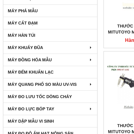
MÁY PHÁ MẪU
MÁY CẤT ĐẠM
THƯỚC 
MITUTOYO M
MÁY HÀN TÚI
Hàn
MÁY KHUẤY ĐŨA
MÁY ĐỒNG HÓA MẪU
MÁY ĐẾM KHUẨN LẠC
MÁY QUANG PHỔ SO MÀU UV-VIS
MÁY ĐO LƯU TỐC DÒNG CHẢY
MÁY ĐO LỰC BÓP TAY
MÁY DẬP MẪU VI SINH
THƯỚC 
MITUTOYO M
MÁY ĐO ĐỘ ẨM HẠT NÔNG SẢN