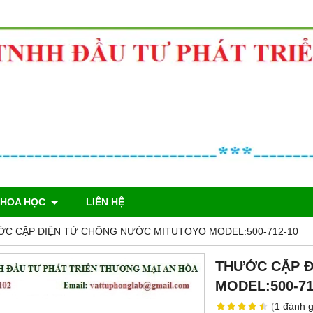
KHOA HỌC
LIÊN HỆ
C CẶP ĐIỆN TỬ CHỐNG NƯỚC MITUTOYO MODEL:500-712-10
THƯỚC CẶP Đ
MODEL:500-71
(
1
đánh g