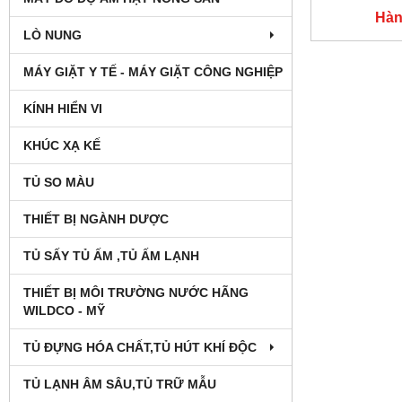
Hàn
LÒ NUNG
MÁY GIẶT Y TẾ - MÁY GIẶT CÔNG NGHIỆP
KÍNH HIỂN VI
KHÚC XẠ KẾ
TỦ SO MÀU
THIẾT BỊ NGÀNH DƯỢC
TỦ SẤY TỦ ẤM ,TỦ ẤM LẠNH
THIẾT BỊ MÔI TRƯỜNG NƯỚC HÃNG
WILDCO - MỸ
TỦ ĐỰNG HÓA CHẤT,TỦ HÚT KHÍ ĐỘC
TỦ LẠNH ÂM SÂU,TỦ TRỮ MẪU