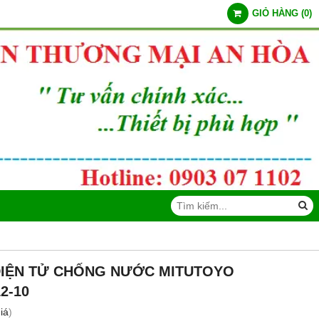
GIỎ HÀNG
(
0
)
IỆN TỬ CHỐNG NƯỚC MITUTOYO
2-10
iá
)