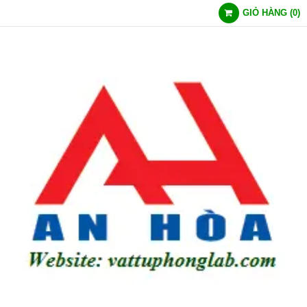
GIỎ HÀNG
(
0
)