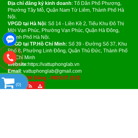
Địa chỉ đăng ký kinh doanh
: Tổ Dân Phố Phượng,
Phường Tây Mỗ, Quận Nam Từ Liêm, Thành Phố Hà
Nội.
VPGD tại Hà Nội
:
Số 14 - Liền Kề 2, Tiểu Khu Đô Thị
Mới Vạn Phúc, Phường Vạn Phúc, Quận Hà Đông,
Thành Phố Hà Nội.
VPGD tại TP.Hồ Chí Minh:
Số 39 - Đường Số 37, Khu
Phố 8, Phường Linh Đông, Quận Thủ Đức, Thành Phố
Hồ Chí Minh
Website
:https://vattuphonglab.vn
Email
: vattuphonglab@gmail.com
Hotline: Mr.Đăng - 0903.07.1102
(
0
)
SẢN PHẨM
Copyright© 2021