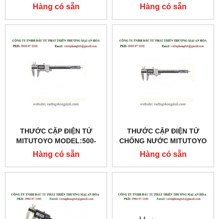
500-10
754-10
Hàng có sẵn
Hàng có sẵn
THƯỚC CẶP ĐIỆN TỬ
THƯỚC CẶP ĐIỆN TỬ
MITUTOYO MODEL:500-
CHỐNG NƯỚC MITUTOYO
713-10
MODEL:500-712-10
Hàng có sẵn
Hàng có sẵn