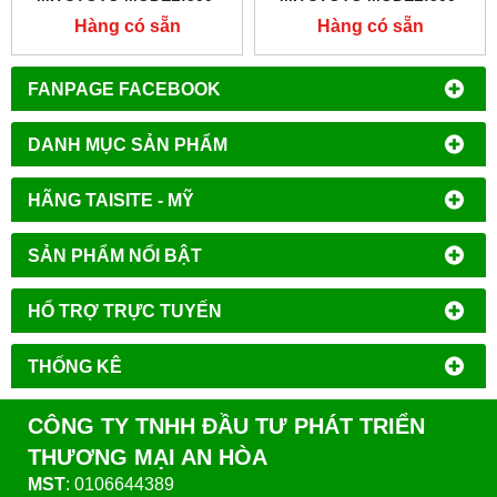
196-30
182-20
Hàng có sẵn
Hàng có sẵn
FANPAGE FACEBOOK
DANH MỤC SẢN PHẨM
HÃNG TAISITE - MỸ
SẢN PHẨM NỔI BẬT
HỔ TRỢ TRỰC TUYẾN
THỐNG KÊ
CÔNG TY TNHH ĐẦU TƯ PHÁT TRIỂN
THƯƠNG MẠI AN HÒA
MST
: 0106644389