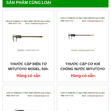
SẢN PHẨM CÙNG LOẠI
THƯỚC CẶP ĐIỆN TỬ
THƯỚC CẶP CƠ KHÍ
MITUTOYO MODEL:500-
CHỐNG NƯỚC MITUTOYO
153
MODEL:500-502-10
Hàng có sẵn
Hàng có sẵn