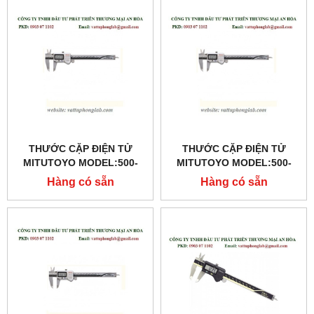
THƯỚC CẶP ĐIỆN TỬ
THƯỚC CẶP ĐIỆN TỬ
MITUTOYO MODEL:500-
MITUTOYO MODEL:500-
702-10
713-10
Hàng có sẵn
Hàng có sẵn