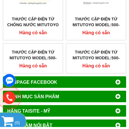
THƯỚC CẶP ĐIỆN TỬ
THƯỚC CẶP ĐIỆN TỬ
CHỐNG NƯỚC MITUTOYO
MITUTOYO MODEL:500-
MODEL:500-712-10
151-30
Hàng có sẵn
Hàng có sẵn
THƯỚC CẶP ĐIỆN TỬ
MITUTOYO MODEL:500-
182-20
Hàng có sẵn
THƯỚC CẶP ĐIỆN TỬ
MITUTOYO MODEL:500-
196-30
Hàng có sẵn
(
0
)