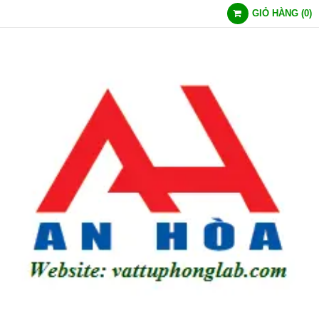
GIỎ HÀNG
(
0
)