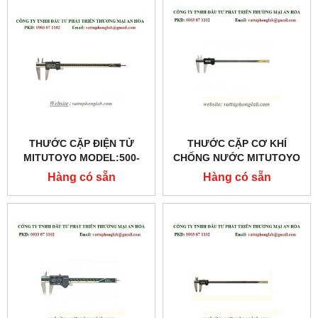
THƯỚC CẶP ĐIỆN TỬ
THƯỚC CẶP CƠ KHÍ
MITUTOYO MODEL:500-
CHỐNG NƯỚC MITUTOYO
153
MODEL:500-502-10
Hàng có sẵn
Hàng có sẵn