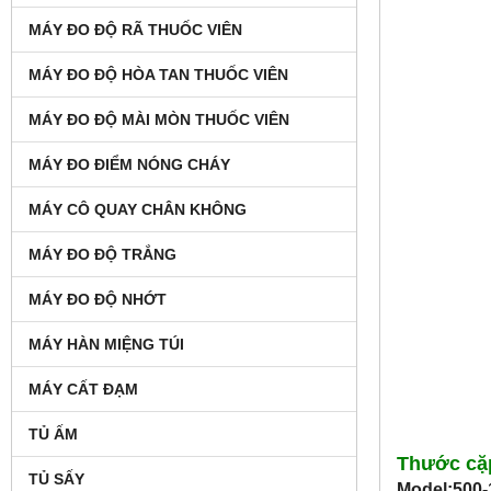
MÁY ĐO ĐỘ RÃ THUỐC VIÊN
MÁY ĐO ĐỘ HÒA TAN THUỐC VIÊN
MÁY ĐO ĐỘ MÀI MÒN THUỐC VIÊN
MÁY ĐO ĐIỂM NÓNG CHÁY
MÁY CÔ QUAY CHÂN KHÔNG
MÁY ĐO ĐỘ TRẮNG
MÁY ĐO ĐỘ NHỚT
MÁY HÀN MIỆNG TÚI
MÁY CẤT ĐẠM
TỦ ẤM
Thước cặp
TỦ SẤY
Model:500-