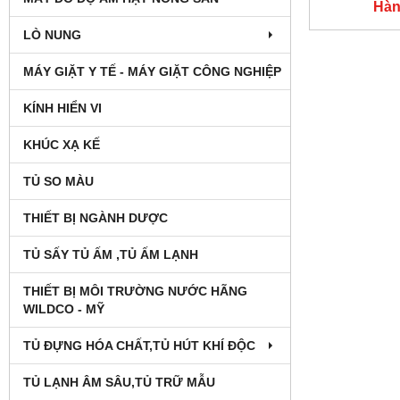
Hàn
LÒ NUNG
MÁY GIẶT Y TẾ - MÁY GIẶT CÔNG NGHIỆP
KÍNH HIỂN VI
KHÚC XẠ KẾ
TỦ SO MÀU
THIẾT BỊ NGÀNH DƯỢC
TỦ SẤY TỦ ẤM ,TỦ ẤM LẠNH
THIẾT BỊ MÔI TRƯỜNG NƯỚC HÃNG
WILDCO - MỸ
TỦ ĐỰNG HÓA CHẤT,TỦ HÚT KHÍ ĐỘC
TỦ LẠNH ÂM SÂU,TỦ TRỮ MẪU