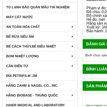
TỦ LẠNH BẢO QUẢN MẪU THÍ NGHIỆM
Phạm vị đo:
Độ chia: 0
Độ chính x
MÁY CẤT NƯỚC
Hệ đo: mét
Hãng sản xu
AN TOÀN HÓA CHẤT
Xuất xứ: J
Bảo hành: 1
BỂ RỬA SIÊU ÂM
ĐÁNH GIÁ
BỂ CÁCH THỦY,BỂ ĐIỀU NHIỆT
Bình chọn sả
BOM NHIỆT LƯỢNG
CÂN ĐIỆN TỬ
BÌNH LUẬ
ĐĨA PETRIFILM ,3M
HÃNG ZAHM & NAGEL CO., INC.
SẢN PHẨM
HÃNG BIOBASE - TRUNG QUỐC
HAIER MEDICAL AND LABORATORY