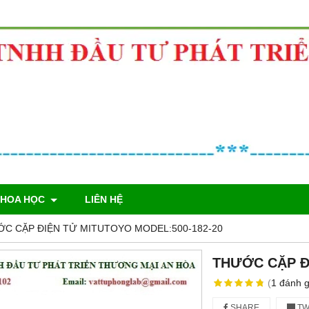
KHOA HỌC
LIÊN HỆ
C CẶP ĐIỆN TỬ MITUTOYO MODEL:500-182-20
THƯỚC CẶP Đ
(
1
đánh g
SHARE
TW