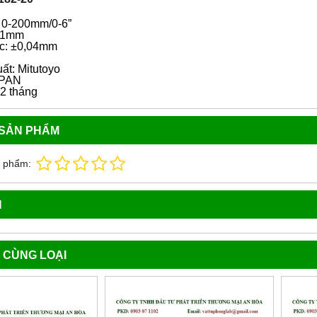
 0-200mm/0-6”
,01mm
ác: ±0,04mm
ất: Mitutoyo
APAN
2 tháng
 SẢN PHẨM
n phẩm:
N
 CÙNG LOẠI