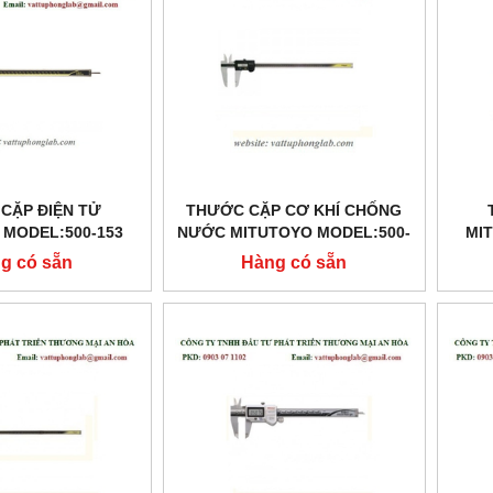
CẶP ĐIỆN TỬ
THƯỚC CẶP CƠ KHÍ CHỐNG
 MODEL:500-153
NƯỚC MITUTOYO MODEL:500-
MI
502-10
g có sẵn
Hàng có sẵn