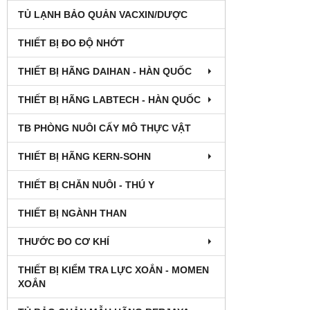
TỦ LẠNH BẢO QUẢN VACXIN/DƯỢC
THIẾT BỊ ĐO ĐỘ NHỚT
THIẾT BỊ HÃNG DAIHAN - HÀN QUỐC
THIẾT BỊ HÃNG LABTECH - HÀN QUỐC
TB PHÒNG NUÔI CẤY MÔ THỰC VẬT
THIẾT BỊ HÃNG KERN-SOHN
THIẾT BỊ CHĂN NUÔI - THÚ Y
THIẾT BỊ NGÀNH THAN
THƯỚC ĐO CƠ KHÍ
THIẾT BỊ KIỂM TRA LỰC XOẮN - MOMEN
XOẮN