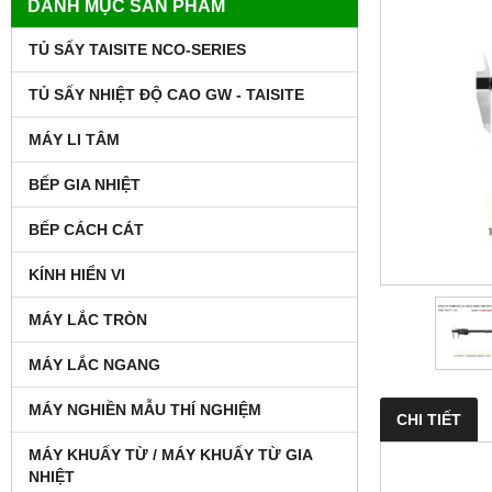
DANH MỤC SẢN PHẨM
TỦ SẤY TAISITE NCO-SERIES
TỦ SẤY NHIỆT ĐỘ CAO GW - TAISITE
MÁY LI TÂM
BẾP GIA NHIỆT
BẾP CÁCH CÁT
KÍNH HIỂN VI
MÁY LẮC TRÒN
MÁY LẮC NGANG
MÁY NGHIỀN MẪU THÍ NGHIỆM
CHI TIẾT
MÁY KHUẤY TỪ / MÁY KHUẤY TỪ GIA
NHIỆT