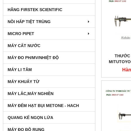
HÃNG FIRSTEK SCIENTIFIC
NỒI HẤP TIỆT TRÙNG
MICRO PIPET
MÁY CẤT NƯỚC
THƯỚC 
MÁY ĐO PH/MV/NHIỆT ĐỘ
MITUTOYO
Hàn
MÁY LI TÂM
MÁY KHUẤY TỪ
MÁY LẮC,MÁY NGHIỀN
MÁY ĐẾM HẠT BỤI METONE - HACH
QUANG KẾ NGỌN LỬA
MÁY ĐO ĐỘ RUNG