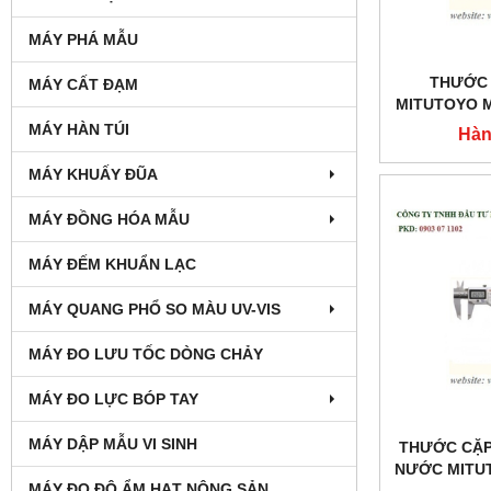
MÁY PHÁ MẪU
THƯỚC 
MÁY CẤT ĐẠM
MITUTOYO M
MÁY HÀN TÚI
Hàn
MÁY KHUẤY ĐŨA
MÁY ĐỒNG HÓA MẪU
MÁY ĐẾM KHUẨN LẠC
MÁY QUANG PHỔ SO MÀU UV-VIS
MÁY ĐO LƯU TỐC DÒNG CHẢY
MÁY ĐO LỰC BÓP TAY
MÁY DẬP MẪU VI SINH
THƯỚC CẶP
NƯỚC MITU
MÁY ĐO ĐỘ ẨM HẠT NÔNG SẢN