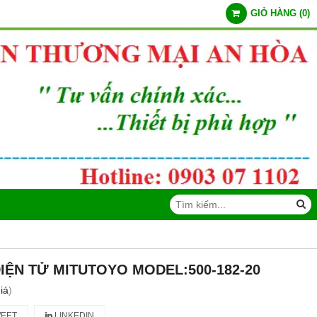
GIỎ HÀNG
(
0
)
IỆN TỬ MITUTOYO MODEL:500-182-20
iá
)
EET
LINKEDIN