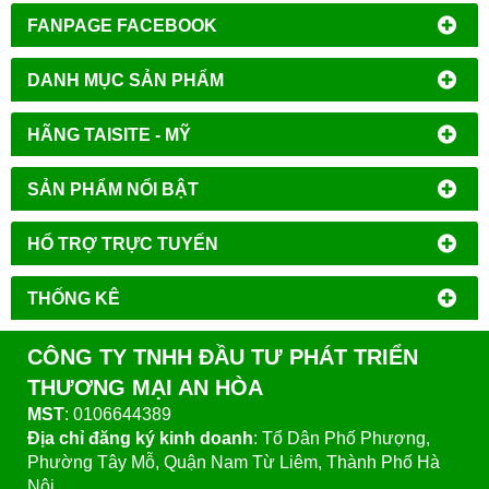
FANPAGE FACEBOOK
DANH MỤC SẢN PHẨM
HÃNG TAISITE - MỸ
SẢN PHẨM NỔI BẬT
HỔ TRỢ TRỰC TUYẾN
THỐNG KÊ
CÔNG TY TNHH ĐẦU TƯ PHÁT TRIỂN
THƯƠNG MẠI AN HÒA
MST
: 0106644389
Địa chỉ đăng ký kinh doanh
: Tổ Dân Phố Phượng,
Phường Tây Mỗ, Quận Nam Từ Liêm, Thành Phố Hà
Nội.