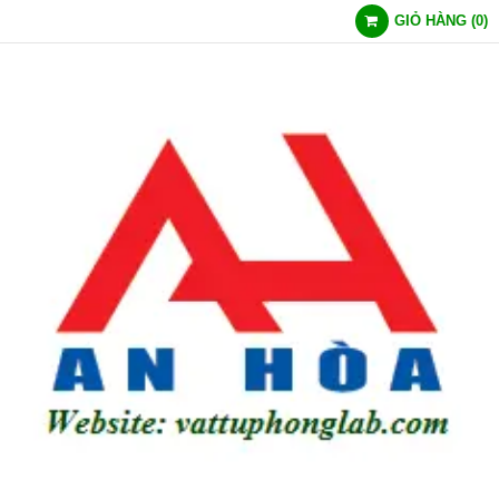
GIỎ HÀNG
(
0
)