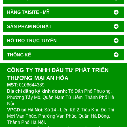
HÃNG TAISITE - MỸ
SẢN PHẨM NỔI BẬT
HỔ TRỢ TRỰC TUYẾN
THỐNG KÊ
CÔNG TY TNHH ĐẦU TƯ PHÁT TRIỂN
THƯƠNG MẠI AN HÒA
MST
: 0106644389
Địa chỉ đăng ký kinh doanh
: Tổ Dân Phố Phượng,
Phường Tây Mỗ, Quận Nam Từ Liêm, Thành Phố Hà
Nội.
VPGD tại Hà Nội
:
Số 14 - Liền Kề 2, Tiểu Khu Đô Thị
Mới Vạn Phúc, Phường Vạn Phúc, Quận Hà Đông,
Thành Phố Hà Nội.