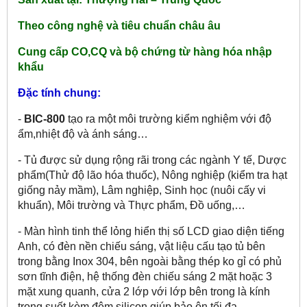
Theo công nghệ và tiêu chuẩn châu âu
Cung cấp CO,CQ và bộ chứng từ hàng hóa nhập
khẩu
Đặc tính chung:
-
BIC-800
tạo ra một môi trường kiểm nghiệm với độ
ẩm,nhiệt độ và ánh sáng…
- Tủ được sử dụng rộng rãi trong các ngành Y tế, Dược
phẩm(Thử độ lão hóa thuốc), Nông nghiệp (kiểm tra hạt
giống nảy mầm), Lâm nghiệp, Sinh học (nuôi cấy vi
khuẩn), Môi trường và Thực phẩm, Đồ uống,…
- Màn hình tinh thể lỏng hiển thị số LCD giao diện tiếng
Anh, có đèn nền chiếu sáng, vật liệu cấu tạo tủ bên
trong bằng Inox 304, bên ngoài bằng thép ko gỉ có phủ
sơn tĩnh điện, hệ thống đèn chiếu sáng 2 mặt hoặc 3
mặt xung quanh, cửa 2 lớp với lớp bên trong là kính
trong suốt kèm đệm silicon giúp bảo ôn tối đa.