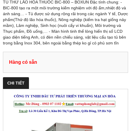
TỦ THỬ LÃO HÓA THUỐC BIC-800 – BOXUN Đặc tính chung: -
BIC-800 tạo ra một môi trường kiểm nghiệm với độ ẩm,nhiệt độ và
ánh sáng… - Tủ được sử dụng rộng rãi trong các ngành Y tế, Dược
phẩm(Thử độ lão hóa thuốc), Nông nghiệp (kiểm tra hạt giống nảy
mầm), Lâm nghiệp, Sinh học (nuôi cấy vi khuẩn), Môi trường và
Thực phẩm, Đồ uống,… - Màn hình tinh thể lỏng hiển thị số LCD
giao diện tiếng Anh, có đèn nền chiếu sáng, vật liệu cấu tạo tủ bên
trong bằng Inox 304, bên ngoài bằng thép ko gỉ có phủ sơn tĩn
Hàng có sẵn
CHI TIẾT