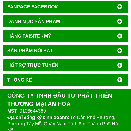
FANPAGE FACEBOOK
DANH MỤC SẢN PHẨM
HÃNG TAISITE - MỸ
SẢN PHẨM NỔI BẬT
HỔ TRỢ TRỰC TUYẾN
THỐNG KÊ
CÔNG TY TNHH ĐẦU TƯ PHÁT TRIỂN
THƯƠNG MẠI AN HÒA
MST
: 0106644389
Địa chỉ đăng ký kinh doanh
: Tổ Dân Phố Phượng,
Phường Tây Mỗ, Quận Nam Từ Liêm, Thành Phố Hà
Nội.