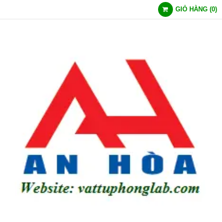
GIỎ HÀNG
(
0
)