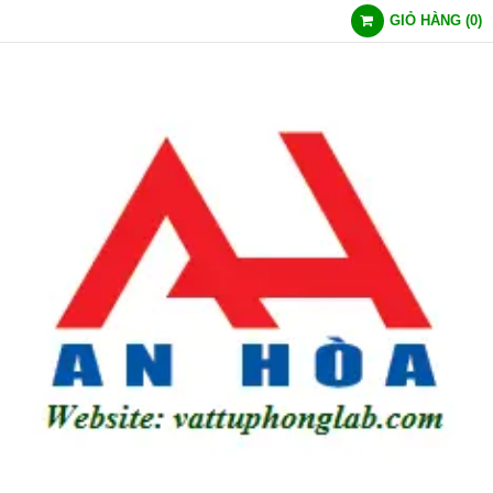
GIỎ HÀNG
(
0
)