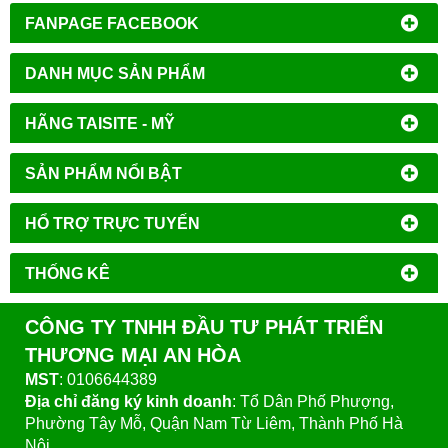
FANPAGE FACEBOOK
DANH MỤC SẢN PHẨM
HÃNG TAISITE - MỸ
SẢN PHẨM NỔI BẬT
HỔ TRỢ TRỰC TUYẾN
THỐNG KÊ
CÔNG TY TNHH ĐẦU TƯ PHÁT TRIỂN
THƯƠNG MẠI AN HÒA
MST
: 0106644389
Địa chỉ đăng ký kinh doanh
: Tổ Dân Phố Phượng,
Phường Tây Mỗ, Quận Nam Từ Liêm, Thành Phố Hà
Nội.